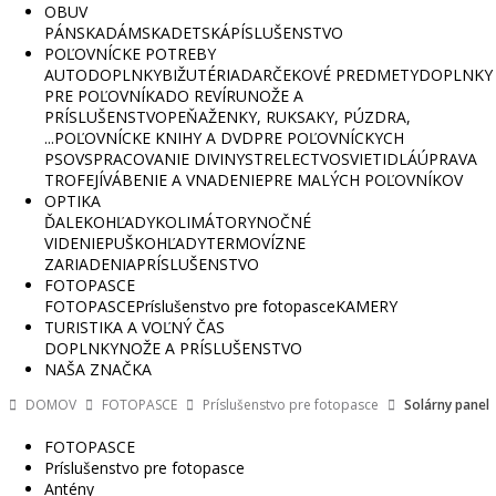
OBUV
PÁNSKA
DÁMSKA
DETSKÁ
PÍSLUŠENSTVO
POĽOVNÍCKE POTREBY
AUTODOPLNKY
BIŽUTÉRIA
DARČEKOVÉ PREDMETY
DOPLNKY
PRE POĽOVNÍKA
DO REVÍRU
NOŽE A
PRÍSLUŠENSTVO
PEŇAŽENKY, RUKSAKY, PÚZDRA,
...
POĽOVNÍCKE KNIHY A DVD
PRE POĽOVNÍCKYCH
PSOV
SPRACOVANIE DIVINY
STRELECTVO
SVIETIDLÁ
ÚPRAVA
TROFEJÍ
VÁBENIE A VNADENIE
PRE MALÝCH POĽOVNÍKOV
OPTIKA
ĎALEKOHĽADY
KOLIMÁTORY
NOČNÉ
VIDENIE
PUŠKOHĽADY
TERMOVÍZNE
ZARIADENIA
PRÍSLUŠENSTVO
FOTOPASCE
FOTOPASCE
Príslušenstvo pre fotopasce
KAMERY
TURISTIKA A VOĽNÝ ČAS
DOPLNKY
NOŽE A PRÍSLUŠENSTVO
NAŠA ZNAČKA
DOMOV
FOTOPASCE
Príslušenstvo pre fotopasce
Solárny panel
FOTOPASCE
Príslušenstvo pre fotopasce
Antény