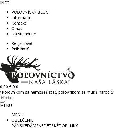
INFO
POĽOVNÍCKY BLOG
Informácie
Kontakt
O nás
Na stiahnutie
Registrovať
Prihlásiť
0,00 €
0
0
"Poľovníkom sa nemôžeš stať, poľovníkom sa musíš narodiť."
MENU
MENU
OBLEČENIE
PÁNSKE
DÁMSKE
DETSKÉ
DOPLNKY