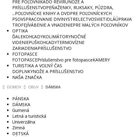
PRE POĽOVNÍKA
DO REVÍRU
NOŽE A
PRÍSLUŠENSTVO
PEŇAŽENKY, RUKSAKY, PÚZDRA,
...
POĽOVNÍCKE KNIHY A DVD
PRE POĽOVNÍCKYCH
PSOV
SPRACOVANIE DIVINY
STRELECTVO
SVIETIDLÁ
ÚPRAVA
TROFEJÍ
VÁBENIE A VNADENIE
PRE MALÝCH POĽOVNÍKOV
OPTIKA
ĎALEKOHĽADY
KOLIMÁTORY
NOČNÉ
VIDENIE
PUŠKOHĽADY
TERMOVÍZNE
ZARIADENIA
PRÍSLUŠENSTVO
FOTOPASCE
FOTOPASCE
Príslušenstvo pre fotopasce
KAMERY
TURISTIKA A VOĽNÝ ČAS
DOPLNKY
NOŽE A PRÍSLUŠENSTVO
NAŠA ZNAČKA
DOMOV
OBUV
DÁMSKA
PÁNSKA
DÁMSKA
Gumená
Letná a turistická
Univerzálna
Zimná
DETSKÁ