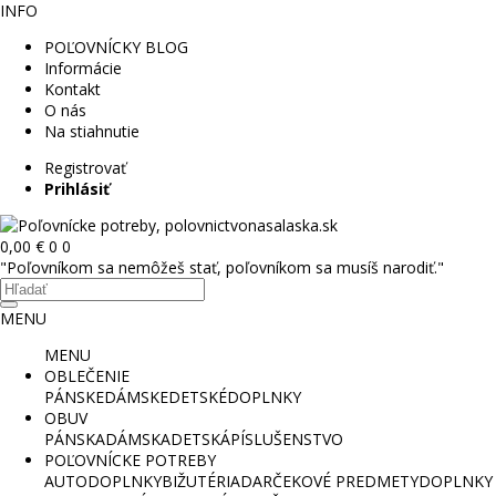
INFO
POĽOVNÍCKY BLOG
Informácie
Kontakt
O nás
Na stiahnutie
Registrovať
Prihlásiť
0,00 €
0
0
"Poľovníkom sa nemôžeš stať, poľovníkom sa musíš narodiť."
MENU
MENU
OBLEČENIE
PÁNSKE
DÁMSKE
DETSKÉ
DOPLNKY
OBUV
PÁNSKA
DÁMSKA
DETSKÁ
PÍSLUŠENSTVO
POĽOVNÍCKE POTREBY
AUTODOPLNKY
BIŽUTÉRIA
DARČEKOVÉ PREDMETY
DOPLNKY