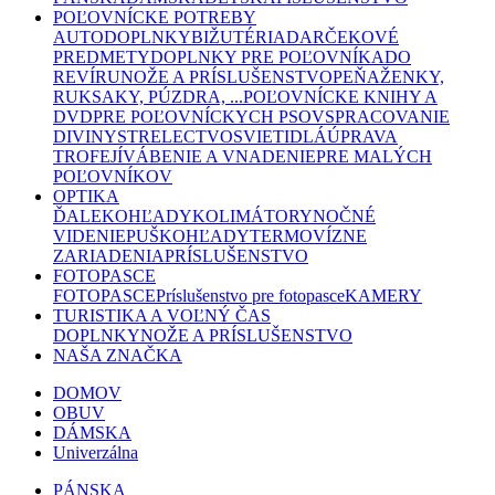
POĽOVNÍCKE POTREBY
AUTODOPLNKY
BIŽUTÉRIA
DARČEKOVÉ
PREDMETY
DOPLNKY PRE POĽOVNÍKA
DO
REVÍRU
NOŽE A PRÍSLUŠENSTVO
PEŇAŽENKY,
RUKSAKY, PÚZDRA, ...
POĽOVNÍCKE KNIHY A
DVD
PRE POĽOVNÍCKYCH PSOV
SPRACOVANIE
DIVINY
STRELECTVO
SVIETIDLÁ
ÚPRAVA
TROFEJÍ
VÁBENIE A VNADENIE
PRE MALÝCH
POĽOVNÍKOV
OPTIKA
ĎALEKOHĽADY
KOLIMÁTORY
NOČNÉ
VIDENIE
PUŠKOHĽADY
TERMOVÍZNE
ZARIADENIA
PRÍSLUŠENSTVO
FOTOPASCE
FOTOPASCE
Príslušenstvo pre fotopasce
KAMERY
TURISTIKA A VOĽNÝ ČAS
DOPLNKY
NOŽE A PRÍSLUŠENSTVO
NAŠA ZNAČKA
DOMOV
OBUV
DÁMSKA
Univerzálna
PÁNSKA