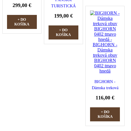
TOPÁNKY
299,00 €
TURISTICKÁ
LOWA TIBET
OBUV LOWA
GTX MAN
199,00 €
RENEGADE
+ DO
SEPIA/BLACK
KOŠÍKA
GTX MID
+ DO
DARK
KOŠÍKA
BROWN/BLACK
BIGHORN -
Dámska treková
obuv BIGHORN
116,00 €
0402 tmavo
hnedá
+ DO
KOŠÍKA