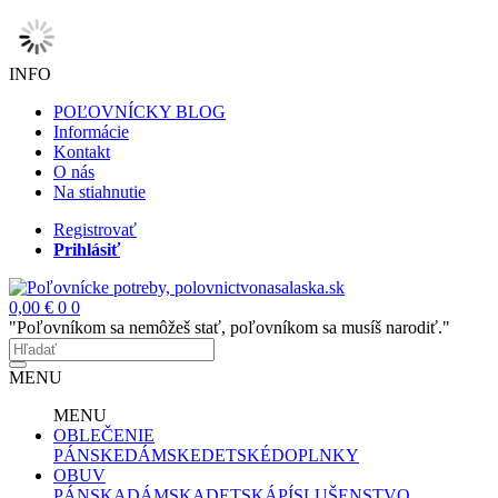
INFO
POĽOVNÍCKY BLOG
Informácie
Kontakt
O nás
Na stiahnutie
Registrovať
Prihlásiť
0,00 €
0
0
"Poľovníkom sa nemôžeš stať, poľovníkom sa musíš narodiť."
MENU
MENU
OBLEČENIE
PÁNSKE
DÁMSKE
DETSKÉ
DOPLNKY
OBUV
PÁNSKA
DÁMSKA
DETSKÁ
PÍSLUŠENSTVO