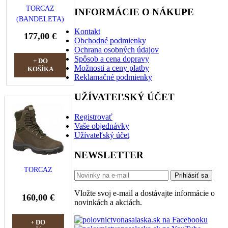
TORCAZ
INFORMÁCIE O NÁKUPE
(BANDELETA)
Kontakt
177,00 €
Obchodné podmienky
Ochrana osobných údajov
Spôsob a cena dopravy
+ DO
Možnosti a ceny platby
KOŠÍKA
Reklamačné podmienky
UŽÍVATEĽSKÝ ÚČET
Registrovať
Vaše objednávky
Užívateľský účet
NEWSLETTER
TORCAZ
Prihlásiť sa
Vložte svoj e-mail a dostávajte informácie o
160,00 €
novinkách a akciách.
+ DO