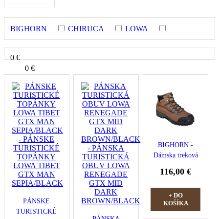
BIGHORN
CHIRUCA
LOWA
0 €
0 €
BIGHORN -
Dámska treková
obuv BIGHORN
116,00 €
0410 hnedá
+ DO
PÁNSKE
KOŠÍKA
TURISTICKÉ
PÁNSKA