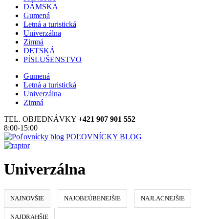
DÁMSKA
Gumená
Letná a turistická
Univerzálna
Zimná
DETSKÁ
PÍSLUŠENSTVO
Gumená
Letná a turistická
Univerzálna
Zimná
TEL. OBJEDNÁVKY
+421 907 901 552
8:00-15:00
POĽOVNÍCKY BLOG
Univerzálna
NAJNOVŠIE
NAJOBĽÚBENEJŠIE
NAJLACNEJŠIE
NAJDRAHŠIE