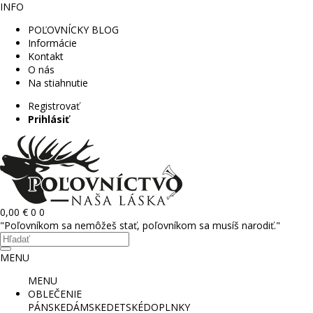
INFO
POĽOVNÍCKY BLOG
Informácie
Kontakt
O nás
Na stiahnutie
Registrovať
Prihlásiť
0,00 €
0
0
"Poľovníkom sa nemôžeš stať, poľovníkom sa musíš narodiť."
MENU
MENU
OBLEČENIE
PÁNSKE
DÁMSKE
DETSKÉ
DOPLNKY