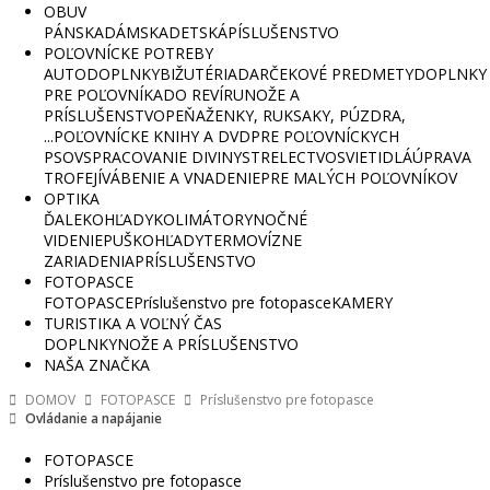
OBUV
PÁNSKA
DÁMSKA
DETSKÁ
PÍSLUŠENSTVO
POĽOVNÍCKE POTREBY
AUTODOPLNKY
BIŽUTÉRIA
DARČEKOVÉ PREDMETY
DOPLNKY
PRE POĽOVNÍKA
DO REVÍRU
NOŽE A
PRÍSLUŠENSTVO
PEŇAŽENKY, RUKSAKY, PÚZDRA,
...
POĽOVNÍCKE KNIHY A DVD
PRE POĽOVNÍCKYCH
PSOV
SPRACOVANIE DIVINY
STRELECTVO
SVIETIDLÁ
ÚPRAVA
TROFEJÍ
VÁBENIE A VNADENIE
PRE MALÝCH POĽOVNÍKOV
OPTIKA
ĎALEKOHĽADY
KOLIMÁTORY
NOČNÉ
VIDENIE
PUŠKOHĽADY
TERMOVÍZNE
ZARIADENIA
PRÍSLUŠENSTVO
FOTOPASCE
FOTOPASCE
Príslušenstvo pre fotopasce
KAMERY
TURISTIKA A VOĽNÝ ČAS
DOPLNKY
NOŽE A PRÍSLUŠENSTVO
NAŠA ZNAČKA
DOMOV
FOTOPASCE
Príslušenstvo pre fotopasce
Ovládanie a napájanie
FOTOPASCE
Príslušenstvo pre fotopasce