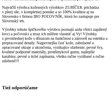
Najväčší výrobca koženných výrobkov ZUBÍČEK prichádza
v plnej sile, v kompletnej ponuke a so 100% kvalitou aj na
Slovensko s firmou IBO POĽOVNÍK, ktorá ho zastupuje pre
Slovenský trh.
Výrobky tohoto špičkového výrobcu poznajú azda všetci zapálený
lovci a poľovníci a teraz ich môžete vlastniť aj Vy! Výrobky
z prvotriednej kože s dôrazom na funkčnost a zároveň na estetiku a
prepracované detaily. Najpevnejšia časť kože, zabrúsené a
opracované okraje a ukončenia, vynikajíce sfarbenie, pevné švy,
kvalitné podporné materiály, protišmykové gumy, najlepšie
karabiny, pevné a tiché zapínania, všetko ručne vyrábané a ručne
zdobené!!!
Tiež odporúčame