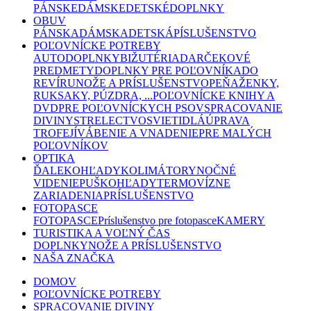
PÁNSKE
DÁMSKE
DETSKÉ
DOPLNKY
OBUV
PÁNSKA
DÁMSKA
DETSKÁ
PÍSLUŠENSTVO
POĽOVNÍCKE POTREBY
AUTODOPLNKY
BIŽUTÉRIA
DARČEKOVÉ
PREDMETY
DOPLNKY PRE POĽOVNÍKA
DO
REVÍRU
NOŽE A PRÍSLUŠENSTVO
PEŇAŽENKY,
RUKSAKY, PÚZDRA, ...
POĽOVNÍCKE KNIHY A
DVD
PRE POĽOVNÍCKYCH PSOV
SPRACOVANIE
DIVINY
STRELECTVO
SVIETIDLÁ
ÚPRAVA
TROFEJÍ
VÁBENIE A VNADENIE
PRE MALÝCH
POĽOVNÍKOV
OPTIKA
ĎALEKOHĽADY
KOLIMÁTORY
NOČNÉ
VIDENIE
PUŠKOHĽADY
TERMOVÍZNE
ZARIADENIA
PRÍSLUŠENSTVO
FOTOPASCE
FOTOPASCE
Príslušenstvo pre fotopasce
KAMERY
TURISTIKA A VOĽNÝ ČAS
DOPLNKY
NOŽE A PRÍSLUŠENSTVO
NAŠA ZNAČKA
DOMOV
POĽOVNÍCKE POTREBY
SPRACOVANIE DIVINY