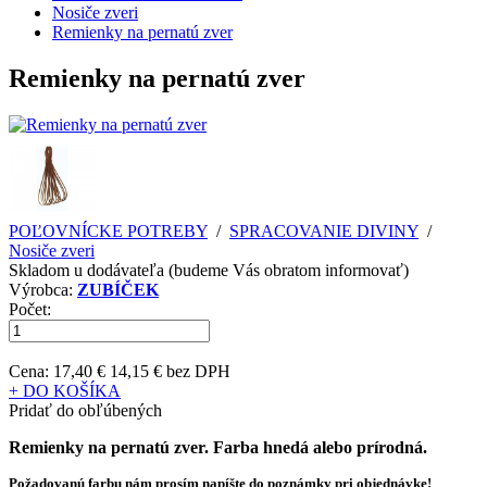
Nosiče zveri
Remienky na pernatú zver
Remienky na pernatú zver
POĽOVNÍCKE POTREBY
/
SPRACOVANIE DIVINY
/
Nosiče zveri
Skladom u dodávateľa (budeme Vás obratom informovať)
Výrobca:
ZUBÍČEK
Počet:
Cena:
17,40 €
14,15 € bez DPH
+ DO KOŠÍKA
Pridať do obľúbených
Remienky na pernatú zver. Farba hnedá alebo prírodná.
Požadovanú farbu nám prosím napíšte do poznámky pri objednávke!