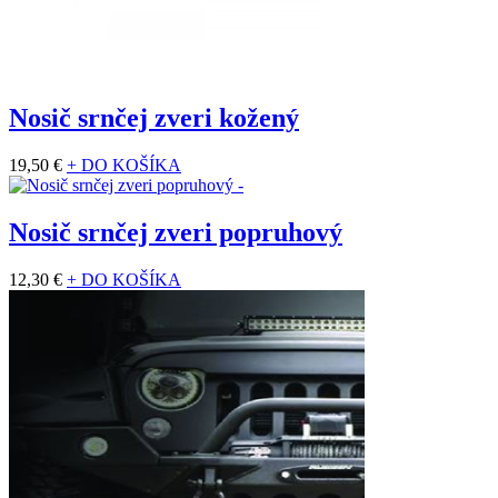
Nosič srnčej zveri kožený
19,50 €
+ DO KOŠÍKA
Nosič srnčej zveri popruhový
12,30 €
+ DO KOŠÍKA