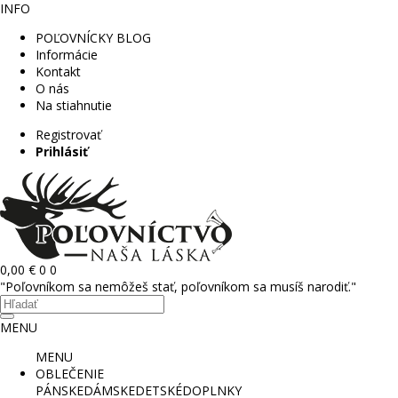
INFO
POĽOVNÍCKY BLOG
Informácie
Kontakt
O nás
Na stiahnutie
Registrovať
Prihlásiť
0,00 €
0
0
"Poľovníkom sa nemôžeš stať, poľovníkom sa musíš narodiť."
MENU
MENU
OBLEČENIE
PÁNSKE
DÁMSKE
DETSKÉ
DOPLNKY