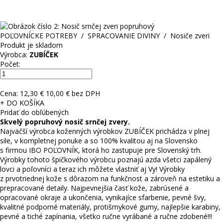
POĽOVNÍCKE POTREBY
/
SPRACOVANIE DIVINY
/
Nosiče zveri
Produkt je skladom
Výrobca:
ZUBÍČEK
Počet:
Cena:
12,30 €
10,00 € bez DPH
+ DO KOŠÍKA
Pridať do obľúbených
Skvelý popruhový nosič srnčej zvery.
Najväčší výrobca koženných výrobkov ZUBÍČEK prichádza v plnej
sile, v kompletnej ponuke a so 100% kvalitou aj na Slovensko
s firmou IBO POĽOVNÍK, ktorá ho zastupuje pre Slovenský trh.
Výrobky tohoto špičkového výrobcu poznajú azda všetci zapálený
lovci a poľovníci a teraz ich môžete vlastniť aj Vy! Výrobky
z prvotriednej kože s dôrazom na funkčnost a zároveň na estetiku a
prepracované detaily. Najpevnejšia časť kože, zabrúsené a
opracované okraje a ukončenia, vynikajíce sfarbenie, pevné švy,
kvalitné podporné materiály, protišmykové gumy, najlepšie karabiny,
pevné a tiché zapínania, všetko ručne vyrábané a ručne zdobené!!!