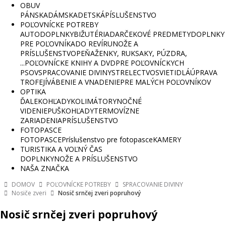
OBUV
PÁNSKA
DÁMSKA
DETSKÁ
PÍSLUŠENSTVO
POĽOVNÍCKE POTREBY
AUTODOPLNKY
BIŽUTÉRIA
DARČEKOVÉ PREDMETY
DOPLNKY
PRE POĽOVNÍKA
DO REVÍRU
NOŽE A
PRÍSLUŠENSTVO
PEŇAŽENKY, RUKSAKY, PÚZDRA,
...
POĽOVNÍCKE KNIHY A DVD
PRE POĽOVNÍCKYCH
PSOV
SPRACOVANIE DIVINY
STRELECTVO
SVIETIDLÁ
ÚPRAVA
TROFEJÍ
VÁBENIE A VNADENIE
PRE MALÝCH POĽOVNÍKOV
OPTIKA
ĎALEKOHĽADY
KOLIMÁTORY
NOČNÉ
VIDENIE
PUŠKOHĽADY
TERMOVÍZNE
ZARIADENIA
PRÍSLUŠENSTVO
FOTOPASCE
FOTOPASCE
Príslušenstvo pre fotopasce
KAMERY
TURISTIKA A VOĽNÝ ČAS
DOPLNKY
NOŽE A PRÍSLUŠENSTVO
NAŠA ZNAČKA
DOMOV
POĽOVNÍCKE POTREBY
SPRACOVANIE DIVINY
Nosiče zveri
Nosič srnčej zveri popruhový
Nosič srnčej zveri popruhový