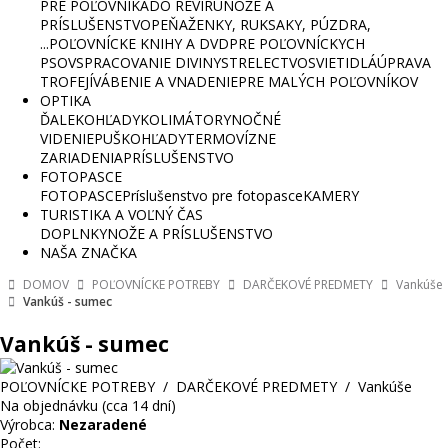
PRE POĽOVNÍKA
DO REVÍRU
NOŽE A
PRÍSLUŠENSTVO
PEŇAŽENKY, RUKSAKY, PÚZDRA,
...
POĽOVNÍCKE KNIHY A DVD
PRE POĽOVNÍCKYCH
PSOV
SPRACOVANIE DIVINY
STRELECTVO
SVIETIDLÁ
ÚPRAVA
TROFEJÍ
VÁBENIE A VNADENIE
PRE MALÝCH POĽOVNÍKOV
OPTIKA
ĎALEKOHĽADY
KOLIMÁTORY
NOČNÉ
VIDENIE
PUŠKOHĽADY
TERMOVÍZNE
ZARIADENIA
PRÍSLUŠENSTVO
FOTOPASCE
FOTOPASCE
Príslušenstvo pre fotopasce
KAMERY
TURISTIKA A VOĽNÝ ČAS
DOPLNKY
NOŽE A PRÍSLUŠENSTVO
NAŠA ZNAČKA
DOMOV
POĽOVNÍCKE POTREBY
DARČEKOVÉ PREDMETY
Vankúše
Vankúš - sumec
Vankúš - sumec
POĽOVNÍCKE POTREBY
/
DARČEKOVÉ PREDMETY
/
Vankúše
Na objednávku (cca 14 dní)
Výrobca:
Nezaradené
Počet: