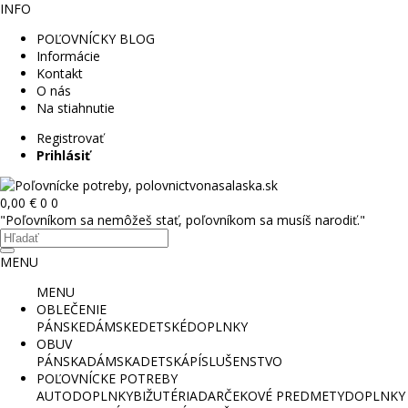
INFO
POĽOVNÍCKY BLOG
Informácie
Kontakt
O nás
Na stiahnutie
Registrovať
Prihlásiť
0,00 €
0
0
"Poľovníkom sa nemôžeš stať, poľovníkom sa musíš narodiť."
MENU
MENU
OBLEČENIE
PÁNSKE
DÁMSKE
DETSKÉ
DOPLNKY
OBUV
PÁNSKA
DÁMSKA
DETSKÁ
PÍSLUŠENSTVO
POĽOVNÍCKE POTREBY
AUTODOPLNKY
BIŽUTÉRIA
DARČEKOVÉ PREDMETY
DOPLNKY