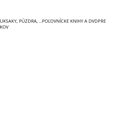
KSAKY, PÚZDRA, ...
POĽOVNÍCKE KNIHY A DVD
PRE
ÍKOV