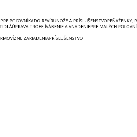
PRE POĽOVNÍKA
DO REVÍRU
NOŽE A PRÍSLUŠENSTVO
PEŇAŽENKY, RU
ETIDLÁ
ÚPRAVA TROFEJÍ
VÁBENIE A VNADENIE
PRE MALÝCH POĽOVN
RMOVÍZNE ZARIADENIA
PRÍSLUŠENSTVO