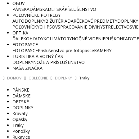
OBUV
PÁNSKA
DÁMSKA
DETSKÁ
PÍSLUŠENSTVO
POĽOVNÍCKE POTREBY
AUTODOPLNKY
BIŽUTÉRIA
DARČEKOVÉ PREDMETY
DOPLNKY 
POĽOVNÍCKYCH PSOV
SPRACOVANIE DIVINY
STRELECTVO
SVI
OPTIKA
ĎALEKOHĽADY
KOLIMÁTORY
NOČNÉ VIDENIE
PUŠKOHĽADY
TE
FOTOPASCE
FOTOPASCE
Príslušenstvo pre fotopasce
KAMERY
TURISTIKA A VOĽNÝ ČAS
DOPLNKY
NOŽE A PRÍSLUŠENSTVO
NAŠA ZNAČKA
DOMOV
OBLEČENIE
DOPLNKY
Traky
PÁNSKE
DÁMSKE
DETSKÉ
DOPLNKY
Kravaty
Opasky
Traky
Ponožky
Rukavice