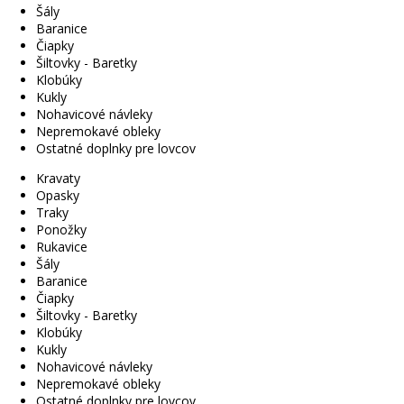
Šály
Baranice
Čiapky
Šiltovky - Baretky
Klobúky
Kukly
Nohavicové návleky
Nepremokavé obleky
Ostatné doplnky pre lovcov
Kravaty
Opasky
Traky
Ponožky
Rukavice
Šály
Baranice
Čiapky
Šiltovky - Baretky
Klobúky
Kukly
Nohavicové návleky
Nepremokavé obleky
Ostatné doplnky pre lovcov