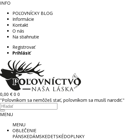
INFO
POĽOVNÍCKY BLOG
Informácie
Kontakt
O nás
Na stiahnutie
Registrovať
Prihlásiť
0,00 €
0
0
"Poľovníkom sa nemôžeš stať, poľovníkom sa musíš narodiť."
MENU
MENU
OBLEČENIE
PÁNSKE
DÁMSKE
DETSKÉ
DOPLNKY