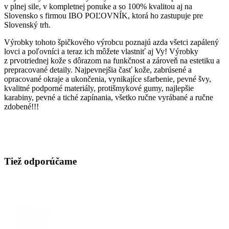
v plnej sile, v kompletnej ponuke a so 100% kvalitou aj na
Slovensko s firmou IBO POĽOVNÍK, ktorá ho zastupuje pre
Slovenský trh.
Výrobky tohoto špičkového výrobcu poznajú azda všetci zapálený
lovci a poľovníci a teraz ich môžete vlastniť aj Vy! Výrobky
z prvotriednej kože s dôrazom na funkčnost a zároveň na estetiku a
prepracované detaily. Najpevnejšia časť kože, zabrúsené a
opracované okraje a ukončenia, vynikajíce sfarbenie, pevné švy,
kvalitné podporné materiály, protišmykové gumy, najlepšie
karabiny, pevné a tiché zapínania, všetko ručne vyrábané a ručne
zdobené!!!
Tiež odporúčame