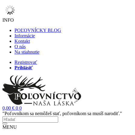
INFO
POĽOVNÍCKY BLOG
Informácie
Kontakt
O nás
Na stiahnutie
Registrovať
Prihlásiť
0,00 €
0
0
"Poľovníkom sa nemôžeš stať, poľovníkom sa musíš narodiť."
MENU