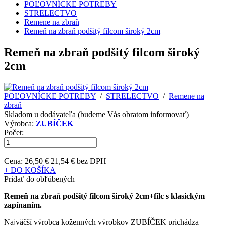
POĽOVNÍCKE POTREBY
STRELECTVO
Remene na zbraň
Remeň na zbraň podšitý filcom široký 2cm
Remeň na zbraň podšitý filcom široký
2cm
POĽOVNÍCKE POTREBY
/
STRELECTVO
/
Remene na
zbraň
Skladom u dodávateľa (budeme Vás obratom informovať)
Výrobca:
ZUBÍČEK
Počet:
Cena:
26,50 €
21,54 € bez DPH
+ DO KOŠÍKA
Pridať do obľúbených
Remeň na zbraň podšitý filcom široký 2cm+filc s klasickým
zapínaním.
Najväčší výrobca koženných výrobkov ZUBÍČEK prichádza