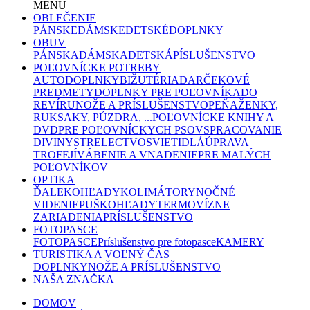
MENU
OBLEČENIE
PÁNSKE
DÁMSKE
DETSKÉ
DOPLNKY
OBUV
PÁNSKA
DÁMSKA
DETSKÁ
PÍSLUŠENSTVO
POĽOVNÍCKE POTREBY
AUTODOPLNKY
BIŽUTÉRIA
DARČEKOVÉ
PREDMETY
DOPLNKY PRE POĽOVNÍKA
DO
REVÍRU
NOŽE A PRÍSLUŠENSTVO
PEŇAŽENKY,
RUKSAKY, PÚZDRA, ...
POĽOVNÍCKE KNIHY A
DVD
PRE POĽOVNÍCKYCH PSOV
SPRACOVANIE
DIVINY
STRELECTVO
SVIETIDLÁ
ÚPRAVA
TROFEJÍ
VÁBENIE A VNADENIE
PRE MALÝCH
POĽOVNÍKOV
OPTIKA
ĎALEKOHĽADY
KOLIMÁTORY
NOČNÉ
VIDENIE
PUŠKOHĽADY
TERMOVÍZNE
ZARIADENIA
PRÍSLUŠENSTVO
FOTOPASCE
FOTOPASCE
Príslušenstvo pre fotopasce
KAMERY
TURISTIKA A VOĽNÝ ČAS
DOPLNKY
NOŽE A PRÍSLUŠENSTVO
NAŠA ZNAČKA
DOMOV