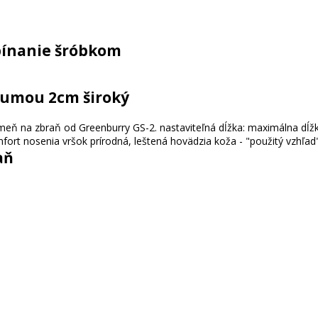
pínanie šróbkom
gumou 2cm široký
aň