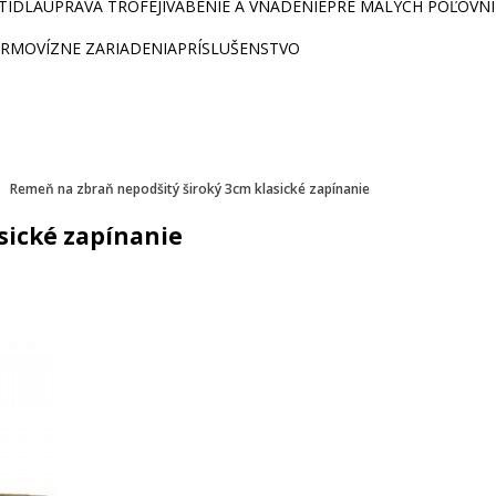
ETIDLÁ
ÚPRAVA TROFEJÍ
VÁBENIE A VNADENIE
PRE MALÝCH POĽOVN
RMOVÍZNE ZARIADENIA
PRÍSLUŠENSTVO
Remeň na zbraň nepodšitý široký 3cm klasické zapínanie
sické zapínanie