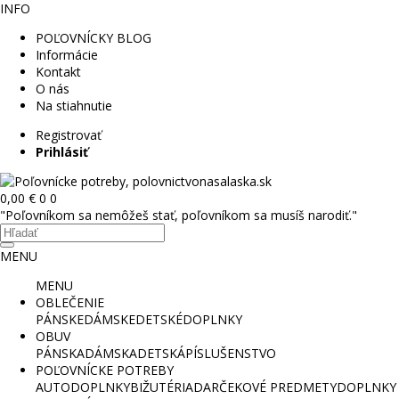
INFO
POĽOVNÍCKY BLOG
Informácie
Kontakt
O nás
Na stiahnutie
Registrovať
Prihlásiť
0,00 €
0
0
"Poľovníkom sa nemôžeš stať, poľovníkom sa musíš narodiť."
MENU
MENU
OBLEČENIE
PÁNSKE
DÁMSKE
DETSKÉ
DOPLNKY
OBUV
PÁNSKA
DÁMSKA
DETSKÁ
PÍSLUŠENSTVO
POĽOVNÍCKE POTREBY
AUTODOPLNKY
BIŽUTÉRIA
DARČEKOVÉ PREDMETY
DOPLNKY 