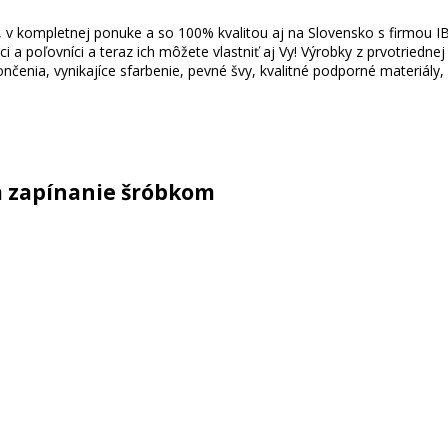
, v kompletnej ponuke a so 100% kvalitou aj na Slovensko s firmou I
i a poľovníci a teraz ich môžete vlastniť aj Vy! Výrobky z prvotried
nčenia, vynikajíce sfarbenie, pevné švy, kvalitné podporné materiály,
m zapínanie šróbkom