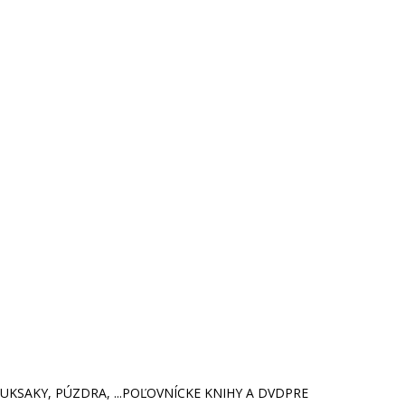
KSAKY, PÚZDRA, ...
POĽOVNÍCKE KNIHY A DVD
PRE