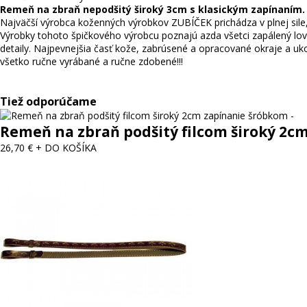
Remeň na zbraň nepodšitý široký 3cm s klasickým zapínaním.
Najväčší výrobca koženných výrobkov ZUBÍČEK prichádza v plnej sile
Výrobky tohoto špičkového výrobcu poznajú azda všetci zapálený lovc
detaily. Najpevnejšia časť kože, zabrúsené a opracované okraje a uko
všetko ručne vyrábané a ručne zdobené!!!
Tiež odporúčame
Remeň na zbraň podšitý filcom široký 2c
26,70 €
+ DO KOŠÍKA