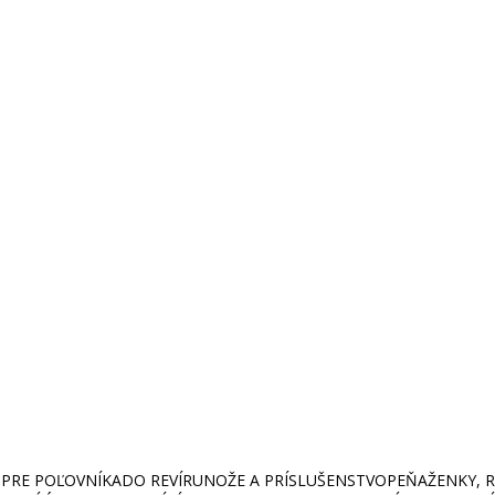
PRE POĽOVNÍKA
DO REVÍRU
NOŽE A PRÍSLUŠENSTVO
PEŇAŽENKY, RU