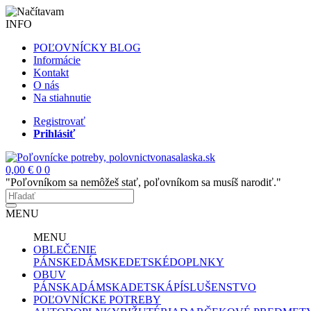
INFO
POĽOVNÍCKY BLOG
Informácie
Kontakt
O nás
Na stiahnutie
Registrovať
Prihlásiť
0,00 €
0
0
"Poľovníkom sa nemôžeš stať, poľovníkom sa musíš narodiť."
MENU
MENU
OBLEČENIE
PÁNSKE
DÁMSKE
DETSKÉ
DOPLNKY
OBUV
PÁNSKA
DÁMSKA
DETSKÁ
PÍSLUŠENSTVO
POĽOVNÍCKE POTREBY