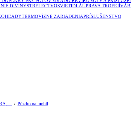
Y
DOPLNKY PRE POĽOVNÍKA
DO REVÍRU
NOŽE A PRÍSLUŠ
NIE DIVINY
STRELECTVO
SVIETIDLÁ
ÚPRAVA TROFEJÍ
VÁB
KOHĽADY
TERMOVÍZNE ZARIADENIA
PRÍSLUŠENSTVO
, ...
/
Púzdro na mobil