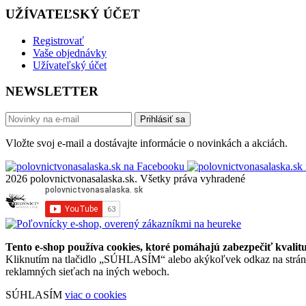
UŽÍVATEĽSKÝ ÚČET
Registrovať
Vaše objednávky
Užívateľský účet
NEWSLETTER
Prihlásiť sa
Vložte svoj e-mail a dostávajte informácie o novinkách a akciách.
2026 polovnictvonasalaska.sk. Všetky práva vyhradené
Tento e-shop používa cookies, ktoré pomáhajú zabezpečiť kvalitu 
Kliknutím na tlačidlo „SÚHLASÍM“ alebo akýkoľvek odkaz na stránke 
reklamných sieťach na iných weboch.
SÚHLASÍM
viac o cookies