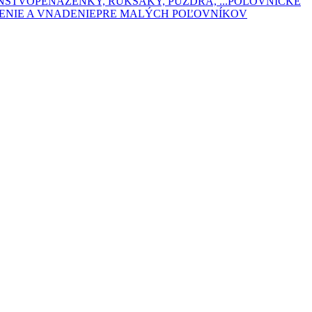
ENSTVO
PEŇAŽENKY, RUKSAKY, PÚZDRA, ...
POĽOVNÍCKE
ENIE A VNADENIE
PRE MALÝCH POĽOVNÍKOV