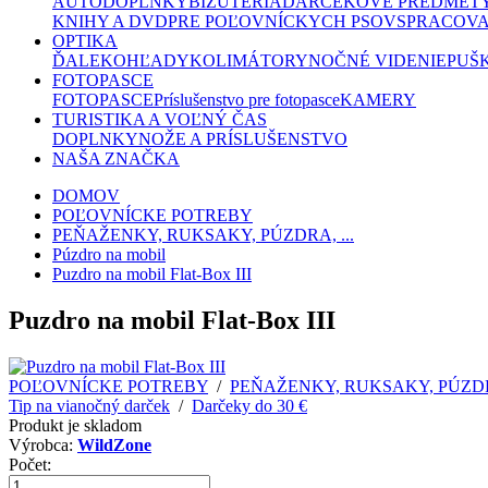
AUTODOPLNKY
BIŽUTÉRIA
DARČEKOVÉ PREDMET
KNIHY A DVD
PRE POĽOVNÍCKYCH PSOV
SPRACOVA
OPTIKA
ĎALEKOHĽADY
KOLIMÁTORY
NOČNÉ VIDENIE
PUŠ
FOTOPASCE
FOTOPASCE
Príslušenstvo pre fotopasce
KAMERY
TURISTIKA A VOĽNÝ ČAS
DOPLNKY
NOŽE A PRÍSLUŠENSTVO
NAŠA ZNAČKA
DOMOV
POĽOVNÍCKE POTREBY
PEŇAŽENKY, RUKSAKY, PÚZDRA, ...
Púzdro na mobil
Puzdro na mobil Flat-Box III
Puzdro na mobil Flat-Box III
POĽOVNÍCKE POTREBY
/
PEŇAŽENKY, RUKSAKY, PÚZDRA
Tip na vianočný darček
/
Darčeky do 30 €
Produkt je skladom
Výrobca:
WildZone
Počet: