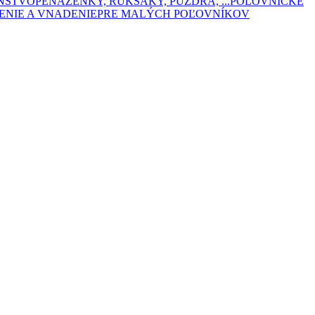
ENSTVO
PEŇAŽENKY, RUKSAKY, PÚZDRA, ...
POĽOVNÍCKE
ENIE A VNADENIE
PRE MALÝCH POĽOVNÍKOV