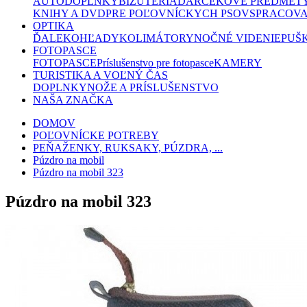
AUTODOPLNKY
BIŽUTÉRIA
DARČEKOVÉ PREDMET
KNIHY A DVD
PRE POĽOVNÍCKYCH PSOV
SPRACOVA
OPTIKA
ĎALEKOHĽADY
KOLIMÁTORY
NOČNÉ VIDENIE
PUŠ
FOTOPASCE
FOTOPASCE
Príslušenstvo pre fotopasce
KAMERY
TURISTIKA A VOĽNÝ ČAS
DOPLNKY
NOŽE A PRÍSLUŠENSTVO
NAŠA ZNAČKA
DOMOV
POĽOVNÍCKE POTREBY
PEŇAŽENKY, RUKSAKY, PÚZDRA, ...
Púzdro na mobil
Púzdro na mobil 323
Púzdro na mobil 323