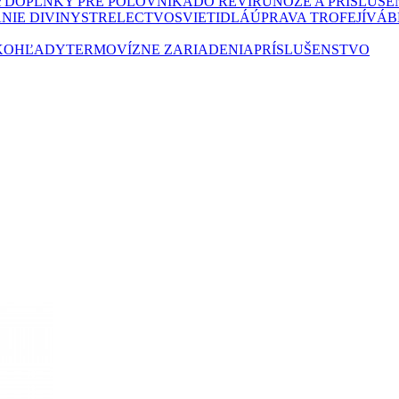
Y
DOPLNKY PRE POĽOVNÍKA
DO REVÍRU
NOŽE A PRÍSLUŠ
NIE DIVINY
STRELECTVO
SVIETIDLÁ
ÚPRAVA TROFEJÍ
VÁB
KOHĽADY
TERMOVÍZNE ZARIADENIA
PRÍSLUŠENSTVO