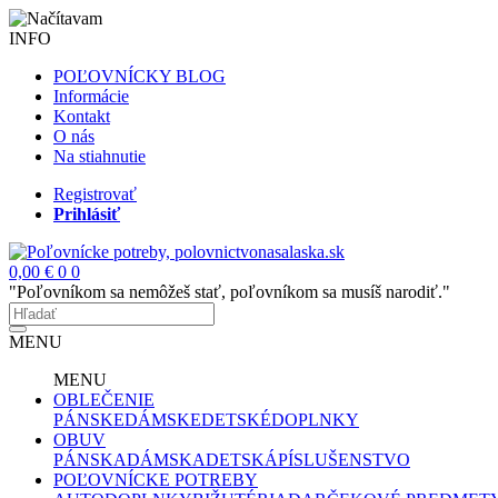
INFO
POĽOVNÍCKY BLOG
Informácie
Kontakt
O nás
Na stiahnutie
Registrovať
Prihlásiť
0,00 €
0
0
"Poľovníkom sa nemôžeš stať, poľovníkom sa musíš narodiť."
MENU
MENU
OBLEČENIE
PÁNSKE
DÁMSKE
DETSKÉ
DOPLNKY
OBUV
PÁNSKA
DÁMSKA
DETSKÁ
PÍSLUŠENSTVO
POĽOVNÍCKE POTREBY