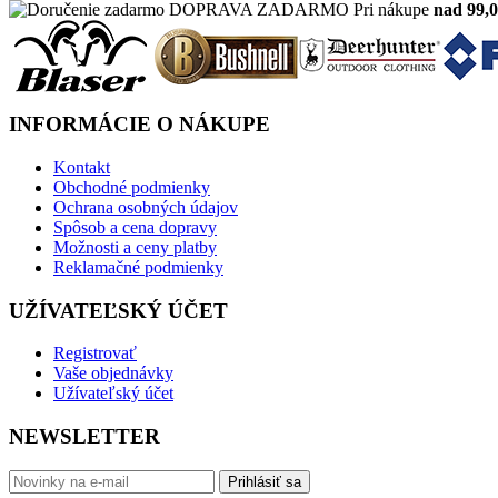
DOPRAVA ZADARMO
Pri nákupe
nad 99,0
INFORMÁCIE O NÁKUPE
Kontakt
Obchodné podmienky
Ochrana osobných údajov
Spôsob a cena dopravy
Možnosti a ceny platby
Reklamačné podmienky
UŽÍVATEĽSKÝ ÚČET
Registrovať
Vaše objednávky
Užívateľský účet
NEWSLETTER
Prihlásiť sa