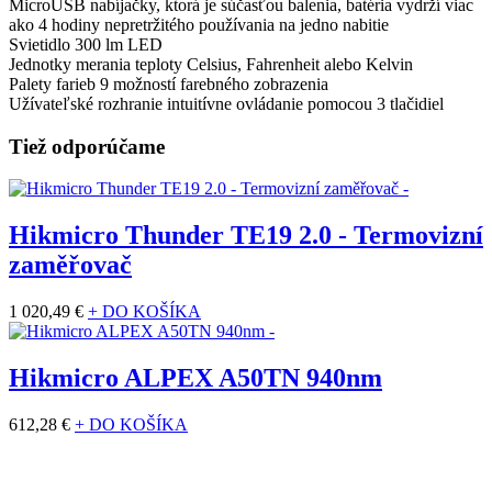
MicroUSB nabíjačky, ktorá je súčasťou balenia, batéria vydrží viac
ako 4 hodiny nepretržitého používania na jedno nabitie
Svietidlo 300 lm LED
Jednotky merania teploty Celsius, Fahrenheit alebo Kelvin
Palety farieb 9 možností farebného zobrazenia
Užívateľské rozhranie intuitívne ovládanie pomocou 3 tlačidiel
Tiež odporúčame
Hikmicro Thunder TE19 2.0 - Termovizní
zaměřovač
1 020,49 €
+ DO KOŠÍKA
Hikmicro ALPEX A50TN 940nm
612,28 €
+ DO KOŠÍKA