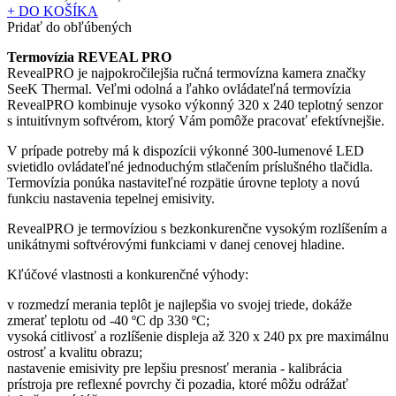
+ DO KOŠÍKA
Pridať do obľúbených
Termovízia REVEAL PRO
RevealPRO je najpokročilejšia ručná termovízna kamera značky
SeeK Thermal. Veľmi odolná a ľahko ovládateľná termovízia
RevealPRO kombinuje vysoko výkonný 320 x 240 teplotný senzor
s intuitívnym softvérom, ktorý Vám pomôže pracovať efektívnejšie.
V prípade potreby má k dispozícii výkonné 300-lumenové LED
svietidlo ovládateľné jednoduchým stlačením príslušného tlačidla.
Termovízia ponúka nastaviteľné rozpätie úrovne teploty a novú
funkciu nastavenia tepelnej emisivity.
RevealPRO je termovíziou s bezkonkurenčne vysokým rozlíšením a
unikátnymi softvérovými funkciami v danej cenovej hladine.
Kľúčové vlastnosti a konkurenčné výhody:
v rozmedzí merania teplôt je najlepšia vo svojej triede, dokáže
zmerať teplotu od -40 ºC dp 330 ºC;
vysoká citlivosť a rozlíšenie displeja až 320 x 240 px pre maximálnu
ostrosť a kvalitu obrazu;
nastavenie emisivity pre lepšiu presnosť merania - kalibrácia
prístroja pre reflexné povrchy či pozadia, ktoré môžu odrážať