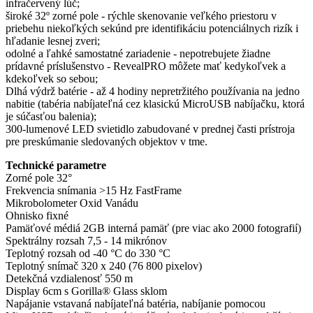
infračervený lúč;
široké 32º zorné pole - rýchle skenovanie veľkého priestoru v
priebehu niekoľkých sekúnd pre identifikáciu potenciálnych rizík i
hľadanie lesnej zveri;
odolné a ľahké samostatné zariadenie - nepotrebujete žiadne
prídavné príslušenstvo - RevealPRO môžete mať kedykoľvek a
kdekoľvek so sebou;
Dlhá výdrž batérie - až 4 hodiny nepretržitého používania na jedno
nabitie (tabéria nabíjateľná cez klasickú MicroUSB nabíjačku, ktorá
je súčasťou balenia);
300-lumenové LED svietidlo zabudované v prednej časti prístroja
pre preskúmanie sledovaných objektov v tme.
Technické parametre
Zorné pole 32°
Frekvencia snímania >15 Hz FastFrame
Mikrobolometer Oxid Vanádu
Ohnisko fixné
Pamäťové médiá 2GB interná pamäť (pre viac ako 2000 fotografií)
Spektrálny rozsah 7,5 - 14 mikrónov
Teplotný rozsah od -40 °C do 330 °C
Teplotný snímač 320 x 240 (76 800 pixelov)
Detekčná vzdialenosť 550 m
Display 6cm s Gorilla® Glass sklom
Napájanie vstavaná nabíjateľná batéria, nabíjanie pomocou