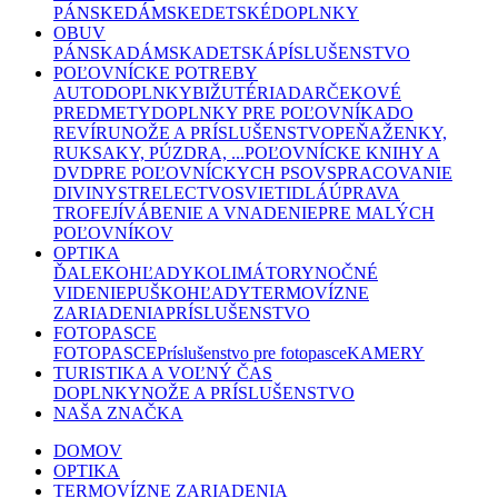
PÁNSKE
DÁMSKE
DETSKÉ
DOPLNKY
OBUV
PÁNSKA
DÁMSKA
DETSKÁ
PÍSLUŠENSTVO
POĽOVNÍCKE POTREBY
AUTODOPLNKY
BIŽUTÉRIA
DARČEKOVÉ
PREDMETY
DOPLNKY PRE POĽOVNÍKA
DO
REVÍRU
NOŽE A PRÍSLUŠENSTVO
PEŇAŽENKY,
RUKSAKY, PÚZDRA, ...
POĽOVNÍCKE KNIHY A
DVD
PRE POĽOVNÍCKYCH PSOV
SPRACOVANIE
DIVINY
STRELECTVO
SVIETIDLÁ
ÚPRAVA
TROFEJÍ
VÁBENIE A VNADENIE
PRE MALÝCH
POĽOVNÍKOV
OPTIKA
ĎALEKOHĽADY
KOLIMÁTORY
NOČNÉ
VIDENIE
PUŠKOHĽADY
TERMOVÍZNE
ZARIADENIA
PRÍSLUŠENSTVO
FOTOPASCE
FOTOPASCE
Príslušenstvo pre fotopasce
KAMERY
TURISTIKA A VOĽNÝ ČAS
DOPLNKY
NOŽE A PRÍSLUŠENSTVO
NAŠA ZNAČKA
DOMOV
OPTIKA
TERMOVÍZNE ZARIADENIA