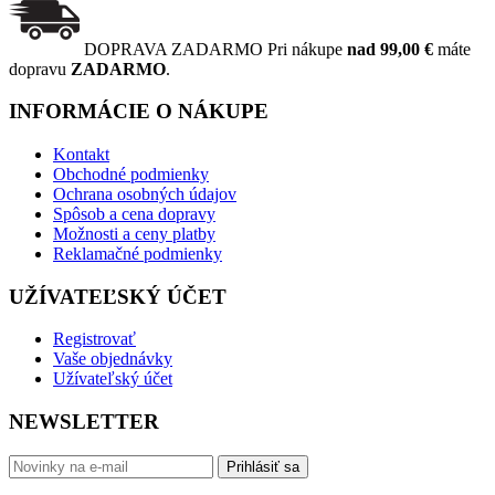
DOPRAVA ZADARMO
Pri nákupe
nad 99,00 €
máte
dopravu
ZADARMO
.
INFORMÁCIE O NÁKUPE
Kontakt
Obchodné podmienky
Ochrana osobných údajov
Spôsob a cena dopravy
Možnosti a ceny platby
Reklamačné podmienky
UŽÍVATEĽSKÝ ÚČET
Registrovať
Vaše objednávky
Užívateľský účet
NEWSLETTER
Prihlásiť sa