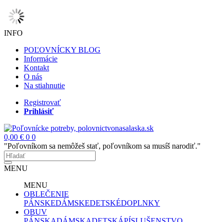
INFO
POĽOVNÍCKY BLOG
Informácie
Kontakt
O nás
Na stiahnutie
Registrovať
Prihlásiť
0,00 €
0
0
"Poľovníkom sa nemôžeš stať, poľovníkom sa musíš narodiť."
MENU
MENU
OBLEČENIE
PÁNSKE
DÁMSKE
DETSKÉ
DOPLNKY
OBUV
PÁNSKA
DÁMSKA
DETSKÁ
PÍSLUŠENSTVO