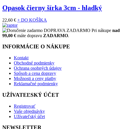
Opasok čierny šírka 3cm - hladký
22,60 €
+ DO KOŠÍKA
DOPRAVA ZADARMO
Pri nákupe
nad
99,00 €
máte dopravu
ZADARMO
.
INFORMÁCIE O NÁKUPE
Kontakt
Obchodné podmienky
Ochrana osobných údajov
Spôsob a cena dopravy
Možnosti a ceny platby
Reklamačné podmienky
UŽÍVATEĽSKÝ ÚČET
Registrovať
Vaše objednávky
Užívateľský účet
NEWSLETTER