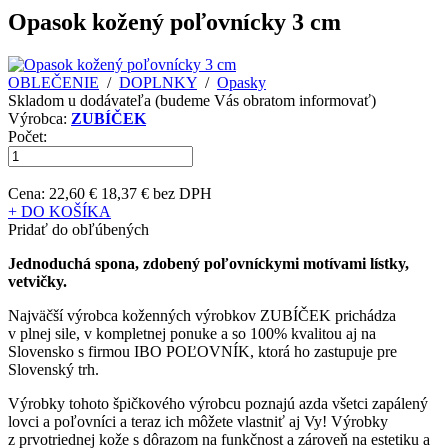
Opasok kožený poľovnícky 3 cm
OBLEČENIE
/
DOPLNKY
/
Opasky
Skladom u dodávateľa (budeme Vás obratom informovať)
Výrobca:
ZUBÍČEK
Počet:
Cena:
22,60 €
18,37 € bez DPH
+ DO KOŠÍKA
Pridať do obľúbených
Jednoduchá spona, zdobený poľovníckymi motívami lístky,
vetvičky.
Najväčší výrobca koženných výrobkov ZUBÍČEK prichádza
v plnej sile, v kompletnej ponuke a so 100% kvalitou aj na
Slovensko s firmou IBO POĽOVNÍK, ktorá ho zastupuje pre
Slovenský trh.
Výrobky tohoto špičkového výrobcu poznajú azda všetci zapálený
lovci a poľovníci a teraz ich môžete vlastniť aj Vy! Výrobky
z prvotriednej kože s dôrazom na funkčnost a zároveň na estetiku a