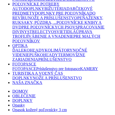
POĽOVNÍCKE POTREBY
AUTODOPLNKY
BIŽUTÉRIA
DARČEKOVÉ
PREDMETY
DOPLNKY PRE POĽOVNÍKA
DO
REVÍRU
NOŽE A PRÍSLUŠENSTVO
PEŇAŽENKY,
RUKSAKY, PÚZDRA, ...
POĽOVNÍCKE KNIHY A
DVD
PRE POĽOVNÍCKYCH PSOV
SPRACOVANIE
DIVINY
STRELECTVO
SVIETIDLÁ
ÚPRAVA
TROFEJÍ
VÁBENIE A VNADENIE
PRE MALÝCH
POĽOVNÍKOV
OPTIKA
ĎALEKOHĽADY
KOLIMÁTORY
NOČNÉ
VIDENIE
PUŠKOHĽADY
TERMOVÍZNE
ZARIADENIA
PRÍSLUŠENSTVO
FOTOPASCE
FOTOPASCE
Príslušenstvo pre fotopasce
KAMERY
TURISTIKA A VOĽNÝ ČAS
DOPLNKY
NOŽE A PRÍSLUŠENSTVO
NAŠA ZNAČKA
DOMOV
OBLEČENIE
DOPLNKY
Opasky
Opasok kožený poľovnícky 3 cm