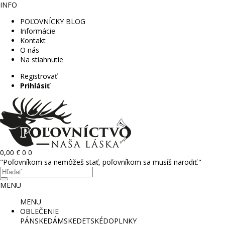
INFO
POĽOVNÍCKY BLOG
Informácie
Kontakt
O nás
Na stiahnutie
Registrovať
Prihlásiť
0,00 €
0
0
"Poľovníkom sa nemôžeš stať, poľovníkom sa musíš narodiť."
MENU
MENU
OBLEČENIE
PÁNSKE
DÁMSKE
DETSKÉ
DOPLNKY