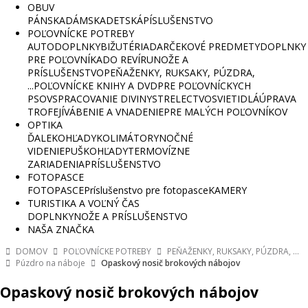
OBUV
PÁNSKA
DÁMSKA
DETSKÁ
PÍSLUŠENSTVO
POĽOVNÍCKE POTREBY
AUTODOPLNKY
BIŽUTÉRIA
DARČEKOVÉ PREDMETY
DOPLNKY
PRE POĽOVNÍKA
DO REVÍRU
NOŽE A
PRÍSLUŠENSTVO
PEŇAŽENKY, RUKSAKY, PÚZDRA,
...
POĽOVNÍCKE KNIHY A DVD
PRE POĽOVNÍCKYCH
PSOV
SPRACOVANIE DIVINY
STRELECTVO
SVIETIDLÁ
ÚPRAVA
TROFEJÍ
VÁBENIE A VNADENIE
PRE MALÝCH POĽOVNÍKOV
OPTIKA
ĎALEKOHĽADY
KOLIMÁTORY
NOČNÉ
VIDENIE
PUŠKOHĽADY
TERMOVÍZNE
ZARIADENIA
PRÍSLUŠENSTVO
FOTOPASCE
FOTOPASCE
Príslušenstvo pre fotopasce
KAMERY
TURISTIKA A VOĽNÝ ČAS
DOPLNKY
NOŽE A PRÍSLUŠENSTVO
NAŠA ZNAČKA
DOMOV
POĽOVNÍCKE POTREBY
PEŇAŽENKY, RUKSAKY, PÚZDRA, ...
Púzdro na náboje
Opaskový nosič brokových nábojov
Opaskový nosič brokových nábojov