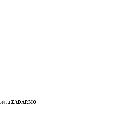
pravu
ZADARMO
.