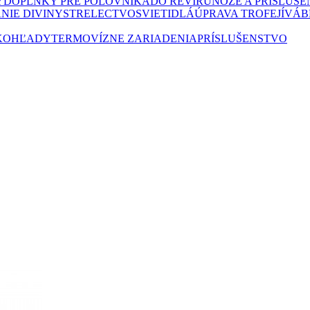
Y
DOPLNKY PRE POĽOVNÍKA
DO REVÍRU
NOŽE A PRÍSLUŠ
NIE DIVINY
STRELECTVO
SVIETIDLÁ
ÚPRAVA TROFEJÍ
VÁB
KOHĽADY
TERMOVÍZNE ZARIADENIA
PRÍSLUŠENSTVO