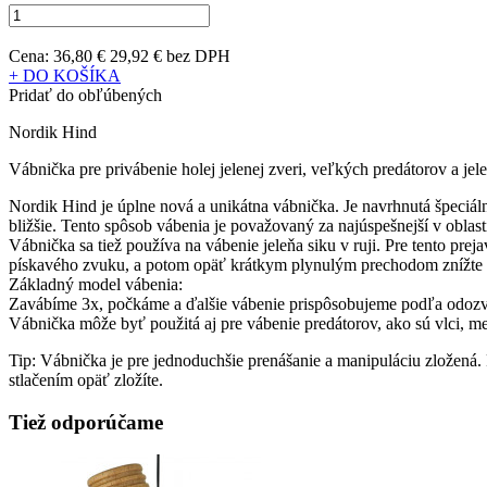
Cena:
36,80 €
29,92 € bez DPH
+ DO KOŠÍKA
Pridať do obľúbených
Nordik Hind
Vábnička pre privábenie holej jelenej zveri, veľkých predátorov a jele
Nordik Hind je úplne nová a unikátna vábnička. Je navrhnutá špeciálne 
bližšie. Tento spôsob vábenia je považovaný za najúspešnejší v oblast
Vábnička sa tiež používa na vábenie jeleňa siku v ruji. Pre tento p
pískavého zvuku, a potom opäť krátkym plynulým prechodom znížte i
Základný model vábenia:
Zavábíme 3x, počkáme a ďalšie vábenie prispôsobujeme podľa odozvy 
Vábnička môže byť použitá aj pre vábenie predátorov, ako sú vlci, m
Tip: Vábnička je pre jednoduchšie prenášanie a manipuláciu zložená.
stlačením opäť zložíte.
Tiež odporúčame