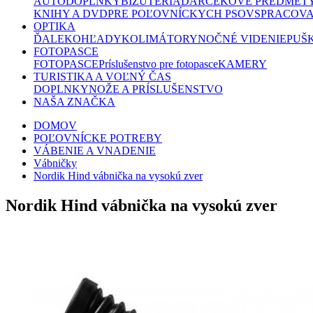
AUTODOPLNKY
BIŽUTÉRIA
DARČEKOVÉ PREDMET
KNIHY A DVD
PRE POĽOVNÍCKYCH PSOV
SPRACOVA
OPTIKA
ĎALEKOHĽADY
KOLIMÁTORY
NOČNÉ VIDENIE
PUŠ
FOTOPASCE
FOTOPASCE
Príslušenstvo pre fotopasce
KAMERY
TURISTIKA A VOĽNÝ ČAS
DOPLNKY
NOŽE A PRÍSLUŠENSTVO
NAŠA ZNAČKA
DOMOV
POĽOVNÍCKE POTREBY
VÁBENIE A VNADENIE
Vábničky
Nordik Hind vábnička na vysokú zver
Nordik Hind vábnička na vysokú zver