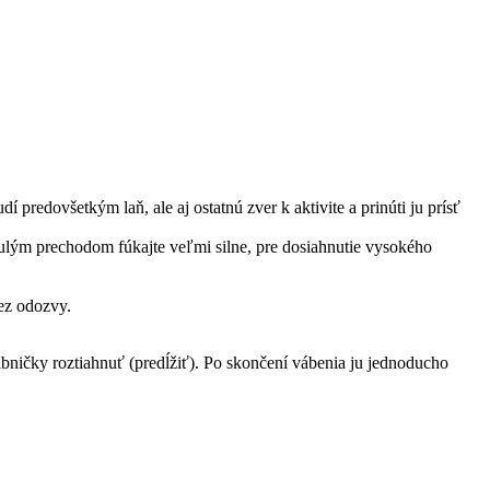
 predovšetkým laň, ale aj ostatnú zver k aktivite a prinúti ju prísť
nulým prechodom fúkajte veľmi silne, pre dosiahnutie vysokého
ez odozvy.
ábničky roztiahnuť (predĺžiť). Po skončení vábenia ju jednoducho