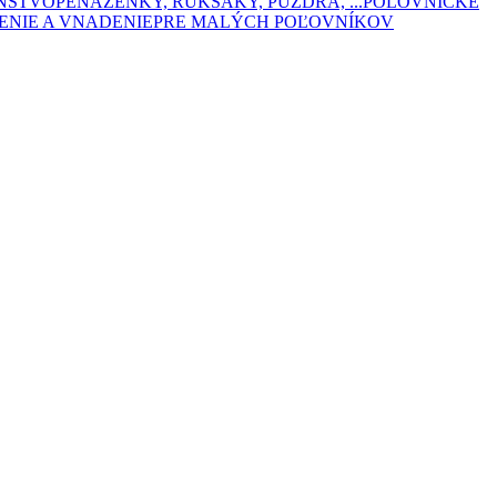
ENSTVO
PEŇAŽENKY, RUKSAKY, PÚZDRA, ...
POĽOVNÍCKE
ENIE A VNADENIE
PRE MALÝCH POĽOVNÍKOV