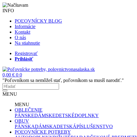
INFO
POĽOVNÍCKY BLOG
Informácie
Kontakt
O nás
Na stiahnutie
Registrovať
Prihlásiť
0,00 €
0
0
"Poľovníkom sa nemôžeš stať, poľovníkom sa musíš narodiť."
MENU
MENU
OBLEČENIE
PÁNSKE
DÁMSKE
DETSKÉ
DOPLNKY
OBUV
PÁNSKA
DÁMSKA
DETSKÁ
PÍSLUŠENSTVO
POĽOVNÍCKE POTREBY