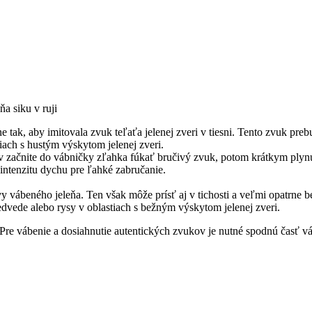
ňa siku v ruji
tak, aby imitovala zvuk teľaťa jelenej zveri v tiesni. Tento zvuk prebudí
iach s hustým výskytom jelenej zveri.
rejav začnite do vábničky zľahka fúkať bručivý zvuk, potom krátkym ply
ntenzitu dychu pre ľahké zabručanie.
vábeného jeleňa. Ten však môže prísť aj v tichosti a veľmi opatrne b
edvede alebo rysy v oblastiach s bežným výskytom jelenej zveri.
 Pre vábenie a dosiahnutie autentických zvukov je nutné spodnú časť v