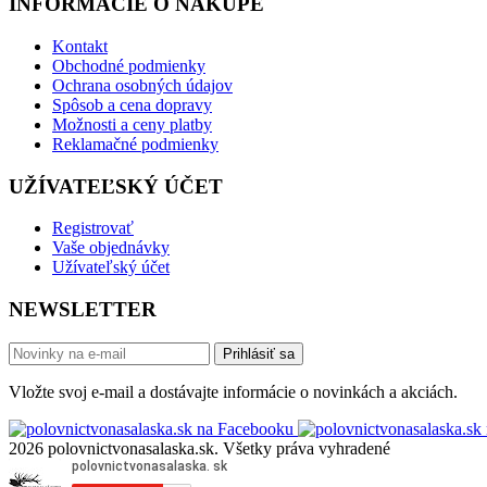
INFORMÁCIE O NÁKUPE
Kontakt
Obchodné podmienky
Ochrana osobných údajov
Spôsob a cena dopravy
Možnosti a ceny platby
Reklamačné podmienky
UŽÍVATEĽSKÝ ÚČET
Registrovať
Vaše objednávky
Užívateľský účet
NEWSLETTER
Prihlásiť sa
Vložte svoj e-mail a dostávajte informácie o novinkách a akciách.
2026 polovnictvonasalaska.sk. Všetky práva vyhradené