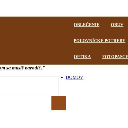
hnutie
OBLEČENIE
OBUV
POĽOVNÍCKE POTREBY
OPTIKA
FOTOPASC
om sa musíš narodiť."
DOMOV