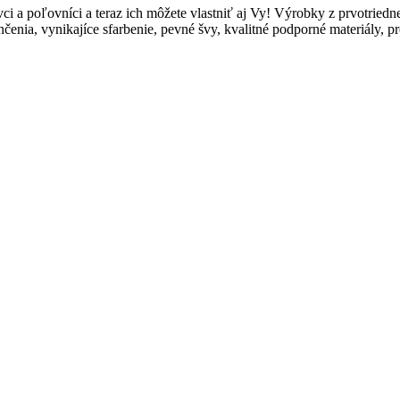
i a poľovníci a teraz ich môžete vlastniť aj Vy! Výrobky z prvotriedn
čenia, vynikajíce sfarbenie, pevné švy, kvalitné podporné materiály, p