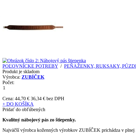
POĽOVNÍCKE POTREBY
/
PEŇAŽENKY, RUKSAKY, PÚZDRA
Produkt je skladom
Výrobca:
ZUBÍČEK
Počet:
Cena:
44,70 €
36,34 € bez DPH
+ DO KOŠÍKA
Pridať do obľúbených
Kvalitný nábojový pás zo štiepenky.
Najväčší výrobca koženných výrobkov ZUBÍČEK prichádza v plnej si