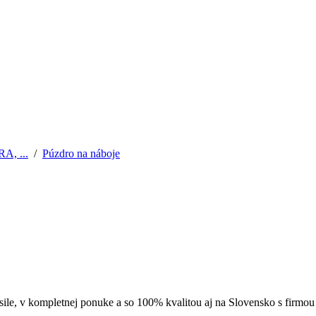
, ...
/
Púzdro na náboje
le, v kompletnej ponuke a so 100% kvalitou aj na Slovensko s firmo