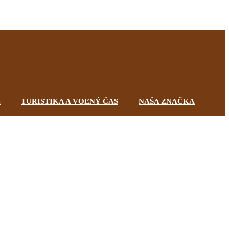
Registrovať
Prihlásiť
0,00 €
0
0
E
TURISTIKA A VOĽNÝ ČAS
NAŠA ZNAČKA