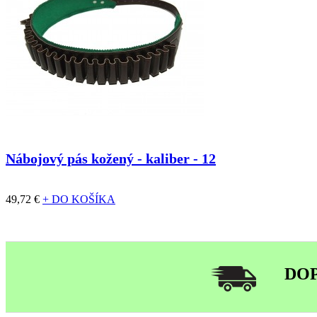
Nábojový pás kožený - kaliber - 12
49,72 €
+ DO KOŠÍKA
DO