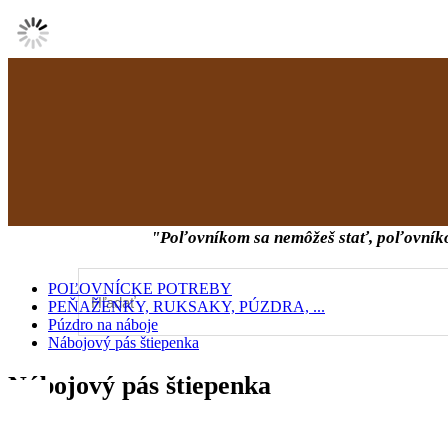
POĽOVNÍCKY BLOG
Informácie
Kontakt
O nás
Na stia
"Poľovníkom sa nemôžeš stať, poľovník
POĽOVNÍCKE POTREBY
PEŇAŽENKY, RUKSAKY, PÚZDRA, ...
Púzdro na náboje
Nábojový pás štiepenka
Nábojový pás štiepenka