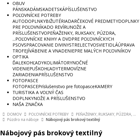
OBUV
PÁNSKA
DÁMSKA
DETSKÁ
PÍSLUŠENSTVO
POĽOVNÍCKE POTREBY
AUTODOPLNKY
BIŽUTÉRIA
DARČEKOVÉ PREDMETY
DOPLNKY
PRE POĽOVNÍKA
DO REVÍRU
NOŽE A
PRÍSLUŠENSTVO
PEŇAŽENKY, RUKSAKY, PÚZDRA,
...
POĽOVNÍCKE KNIHY A DVD
PRE POĽOVNÍCKYCH
PSOV
SPRACOVANIE DIVINY
STRELECTVO
SVIETIDLÁ
ÚPRAVA
TROFEJÍ
VÁBENIE A VNADENIE
PRE MALÝCH POĽOVNÍKOV
OPTIKA
ĎALEKOHĽADY
KOLIMÁTORY
NOČNÉ
VIDENIE
PUŠKOHĽADY
TERMOVÍZNE
ZARIADENIA
PRÍSLUŠENSTVO
FOTOPASCE
FOTOPASCE
Príslušenstvo pre fotopasce
KAMERY
TURISTIKA A VOĽNÝ ČAS
DOPLNKY
NOŽE A PRÍSLUŠENSTVO
NAŠA ZNAČKA
DOMOV
POĽOVNÍCKE POTREBY
PEŇAŽENKY, RUKSAKY, PÚZDRA, ...
Púzdro na náboje
Nábojový pás brokový textilný
Nábojový pás brokový textilný