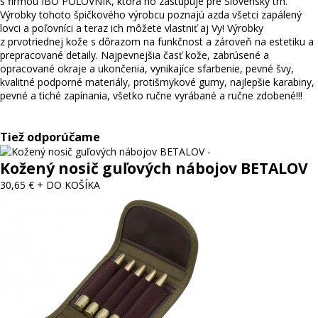
s firmou IBO POĽOVNÍK, ktorá ho zastupuje pre Slovenský trh.
Výrobky tohoto špičkového výrobcu poznajú azda všetci zapálený
lovci a poľovníci a teraz ich môžete vlastniť aj Vy! Výrobky
z prvotriednej kože s dôrazom na funkčnost a zároveň na estetiku a
prepracované detaily. Najpevnejšia časť kože, zabrúsené a
opracované okraje a ukončenia, vynikajíce sfarbenie, pevné švy,
kvalitné podporné materiály, protišmykové gumy, najlepšie karabiny,
pevné a tiché zapínania, všetko ručne vyrábané a ručne zdobené!!!
Tiež odporúčame
Kožený nosič guľových nábojov BETALOV
30,65 €
+ DO KOŠÍKA