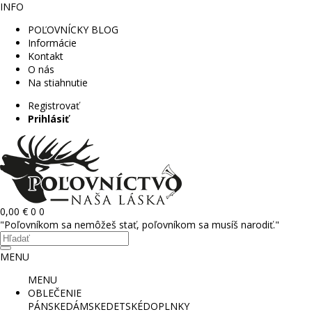
INFO
POĽOVNÍCKY BLOG
Informácie
Kontakt
O nás
Na stiahnutie
Registrovať
Prihlásiť
0,00 €
0
0
"Poľovníkom sa nemôžeš stať, poľovníkom sa musíš narodiť."
MENU
MENU
OBLEČENIE
PÁNSKE
DÁMSKE
DETSKÉ
DOPLNKY