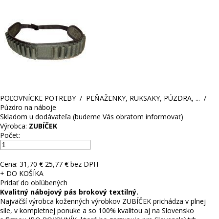
POĽOVNÍCKE POTREBY
/
PEŇAŽENKY, RUKSAKY, PÚZDRA, ...
/
Púzdro na náboje
Skladom u dodávateľa (budeme Vás obratom informovať)
Výrobca:
ZUBÍČEK
Počet:
Cena:
31,70 €
25,77 € bez DPH
+ DO KOŠÍKA
Pridať do obľúbených
Kvalitný n
ábojový pás
brokový textilný
.
Najväčší výrobca koženných výrobkov ZUBÍČEK prichádza v plnej
sile, v kompletnej ponuke a so 100% kvalitou aj na Slovensko