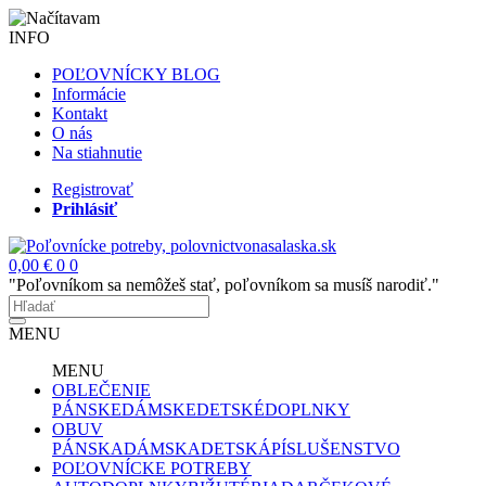
INFO
POĽOVNÍCKY BLOG
Informácie
Kontakt
O nás
Na stiahnutie
Registrovať
Prihlásiť
0,00 €
0
0
"Poľovníkom sa nemôžeš stať, poľovníkom sa musíš narodiť."
MENU
MENU
OBLEČENIE
PÁNSKE
DÁMSKE
DETSKÉ
DOPLNKY
OBUV
PÁNSKA
DÁMSKA
DETSKÁ
PÍSLUŠENSTVO
POĽOVNÍCKE POTREBY