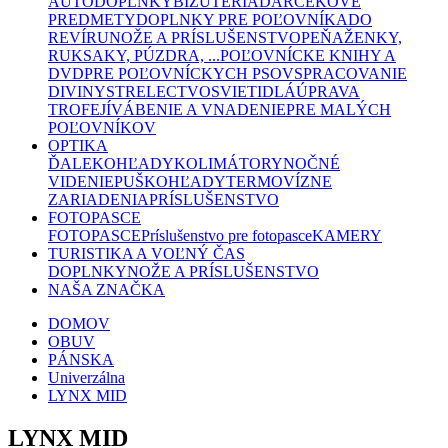
AUTODOPLNKY
BIŽUTÉRIA
DARČEKOVÉ
PREDMETY
DOPLNKY PRE POĽOVNÍKA
DO
REVÍRU
NOŽE A PRÍSLUŠENSTVO
PEŇAŽENKY,
RUKSAKY, PÚZDRA, ...
POĽOVNÍCKE KNIHY A
DVD
PRE POĽOVNÍCKYCH PSOV
SPRACOVANIE
DIVINY
STRELECTVO
SVIETIDLÁ
ÚPRAVA
TROFEJÍ
VÁBENIE A VNADENIE
PRE MALÝCH
POĽOVNÍKOV
OPTIKA
ĎALEKOHĽADY
KOLIMÁTORY
NOČNÉ
VIDENIE
PUŠKOHĽADY
TERMOVÍZNE
ZARIADENIA
PRÍSLUŠENSTVO
FOTOPASCE
FOTOPASCE
Príslušenstvo pre fotopasce
KAMERY
TURISTIKA A VOĽNÝ ČAS
DOPLNKY
NOŽE A PRÍSLUŠENSTVO
NAŠA ZNAČKA
DOMOV
OBUV
PÁNSKA
Univerzálna
LYNX MID
LYNX MID