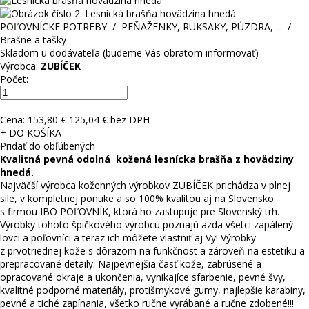
POĽOVNÍCKE POTREBY
/
PEŇAŽENKY, RUKSAKY, PÚZDRA, ...
/
Brašne a tašky
Skladom u dodávateľa (budeme Vás obratom informovať)
Výrobca:
ZUBÍČEK
Počet:
Cena:
153,80 €
125,04 € bez DPH
+ DO KOŠÍKA
Pridať do obľúbených
Kvalitná pevná odolná kožená lesnícka brašňa z hovädziny
hnedá.
Najväčší výrobca koženných výrobkov ZUBÍČEK prichádza v plnej
sile, v kompletnej ponuke a so 100% kvalitou aj na Slovensko
s firmou IBO POĽOVNÍK, ktorá ho zastupuje pre Slovenský trh.
Výrobky tohoto špičkového výrobcu poznajú azda všetci zapálený
lovci a poľovníci a teraz ich môžete vlastniť aj Vy! Výrobky
z prvotriednej kože s dôrazom na funkčnost a zároveň na estetiku a
prepracované detaily. Najpevnejšia časť kože, zabrúsené a
opracované okraje a ukončenia, vynikajíce sfarbenie, pevné švy,
kvalitné podporné materiály, protišmykové gumy, najlepšie karabiny,
pevné a tiché zapínania, všetko ručne vyrábané a ručne zdobené!!!