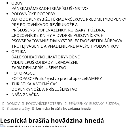
OBUV
PÁNSKA
DÁMSKA
DETSKÁ
PÍSLUŠENSTVO
POĽOVNÍCKE POTREBY
AUTODOPLNKY
BIŽUTÉRIA
DARČEKOVÉ PREDMETY
DOPLNKY
PRE POĽOVNÍKA
DO REVÍRU
NOŽE A
PRÍSLUŠENSTVO
PEŇAŽENKY, RUKSAKY, PÚZDRA,
...
POĽOVNÍCKE KNIHY A DVD
PRE POĽOVNÍCKYCH
PSOV
SPRACOVANIE DIVINY
STRELECTVO
SVIETIDLÁ
ÚPRAVA
TROFEJÍ
VÁBENIE A VNADENIE
PRE MALÝCH POĽOVNÍKOV
OPTIKA
ĎALEKOHĽADY
KOLIMÁTORY
NOČNÉ
VIDENIE
PUŠKOHĽADY
TERMOVÍZNE
ZARIADENIA
PRÍSLUŠENSTVO
FOTOPASCE
FOTOPASCE
Príslušenstvo pre fotopasce
KAMERY
TURISTIKA A VOĽNÝ ČAS
DOPLNKY
NOŽE A PRÍSLUŠENSTVO
NAŠA ZNAČKA
DOMOV
POĽOVNÍCKE POTREBY
PEŇAŽENKY, RUKSAKY, PÚZDRA, ...
Brašne a tašky
Lesnícká brašňa hovädzina hnedá
Lesnícká brašňa hovädzina hnedá