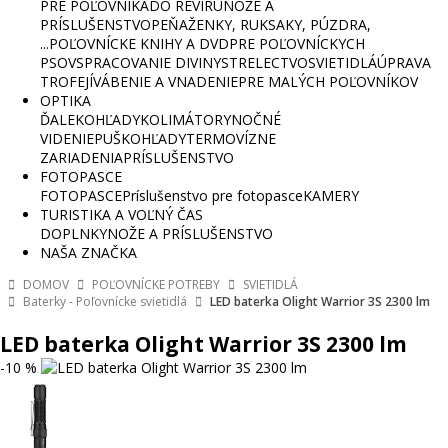
PRE POĽOVNÍKA
DO REVÍRU
NOŽE A
PRÍSLUŠENSTVO
PEŇAŽENKY, RUKSAKY, PÚZDRA,
...
POĽOVNÍCKE KNIHY A DVD
PRE POĽOVNÍCKYCH
PSOV
SPRACOVANIE DIVINY
STRELECTVO
SVIETIDLÁ
ÚPRAVA
TROFEJÍ
VÁBENIE A VNADENIE
PRE MALÝCH POĽOVNÍKOV
OPTIKA
ĎALEKOHĽADY
KOLIMÁTORY
NOČNÉ
VIDENIE
PUŠKOHĽADY
TERMOVÍZNE
ZARIADENIA
PRÍSLUŠENSTVO
FOTOPASCE
FOTOPASCE
Príslušenstvo pre fotopasce
KAMERY
TURISTIKA A VOĽNÝ ČAS
DOPLNKY
NOŽE A PRÍSLUŠENSTVO
NAŠA ZNAČKA
DOMOV
POĽOVNÍCKE POTREBY
SVIETIDLÁ
Baterky - Poľovnícke svietidlá
LED baterka Olight Warrior 3S 2300 lm
LED baterka Olight Warrior 3S 2300 lm
-10 %