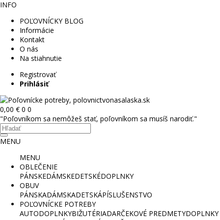
INFO
POĽOVNÍCKY BLOG
Informácie
Kontakt
O nás
Na stiahnutie
Registrovať
Prihlásiť
0,00 €
0
0
"Poľovníkom sa nemôžeš stať, poľovníkom sa musíš narodiť."
MENU
MENU
OBLEČENIE
PÁNSKE
DÁMSKE
DETSKÉ
DOPLNKY
OBUV
PÁNSKA
DÁMSKA
DETSKÁ
PÍSLUŠENSTVO
POĽOVNÍCKE POTREBY
AUTODOPLNKY
BIŽUTÉRIA
DARČEKOVÉ PREDMETY
DOPLNKY