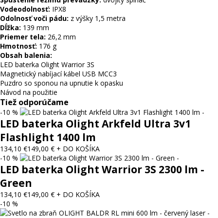
Vodeodolnosť:
IPX8
Odolnosť voči pádu:
z výšky 1,5 metra
Dĺžka:
139 mm
Priemer tela:
26,2 mm
Hmotnosť:
176 g
Obsah balenia:
LED baterka Olight Warrior 3S
Magnetický nabíjací kábel USB MCC3
Puzdro so sponou na upnutie k opasku
Návod na použitie
Tiež odporúčame
-10 %
LED baterka Olight Arkfeld Ultra 3v1
Flashlight 1400 lm
134,10 €
149,00 €
+ DO KOŠÍKA
-10 %
LED baterka Olight Warrior 3S 2300 lm -
Green
134,10 €
149,00 €
+ DO KOŠÍKA
-10 %