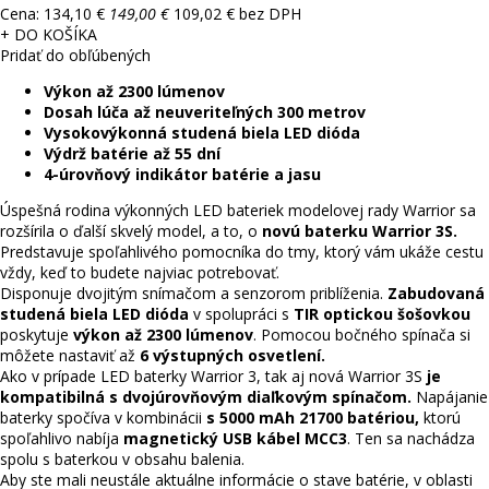
Cena:
134,10 €
149,00 €
109,02 € bez DPH
+ DO KOŠÍKA
Pridať do obľúbených
Výkon až 2300 lúmenov
Dosah lúča až neuveriteľných 300 metrov
Vysokovýkonná studená biela LED dióda
Výdrž batérie až 55 dní
4-úrovňový indikátor batérie a jasu
Úspešná rodina výkonných LED bateriek modelovej rady Warrior sa
rozšírila o ďalší skvelý model, a to, o
novú baterku Warrior 3S.
Predstavuje spoľahlivého pomocníka do tmy, ktorý vám ukáže cestu
vždy, keď to budete najviac potrebovať.
Disponuje dvojitým snímačom a senzorom priblíženia.
Zabudovaná
studená biela LED dióda
v spolupráci s
TIR optickou šošovkou
poskytuje
výkon až 2300 lúmenov
. Pomocou bočného spínača si
môžete nastaviť až
6 výstupných osvetlení.
Ako v prípade LED baterky Warrior 3, tak aj nová Warrior 3S
je
kompatibilná s dvojúrovňovým diaľkovým spínačom.
Napájanie
baterky spočíva v kombinácii
s 5000 mAh 21700 batériou,
ktorú
spoľahlivo nabíja
magnetický USB kábel MCC3
. Ten sa nachádza
spolu s baterkou v obsahu balenia.
Aby ste mali neustále aktuálne informácie o stave batérie, v oblasti