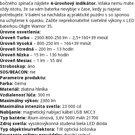
bočného spínača nájdete
4-úrovňový indikátor.
Vďaka nemu máte
vždy istotu, že sa vám baterka nevybije v čase, kedy ju najviac
potrebujete. V balení sa nachádza aj praktické puzdro s so sponou
na uchytenie k opasku. Zažite neprekonateľné svetelné výkony s LED
baterkou Olight Warrior 3S.
Úrovne osvetlenia:
Úroveň Turbo
– 2300-800-250 lm – 2,5+160+39 minút
Úroveň Vysoká
– 800-250 lm – 166+39 minút
Úroveň Stredná
– 200 lm – 13 hodín
Úroveň Nízka
– 15 lm – 130 hodín
Úroveň Mesiac
– 1 lm – 55 dní
Stroboskop:
áno
SOS/BEACON:
nie
Parametre produktu:
Farba:
čierna
Materiál:
zliatina hliníka
Vzdialenosť lúča:
300 m
Maximálny výkon:
2300 lm
Maximálna intenzita svetla:
23 000 cd
Nabíjanie:
magnetický nabíjací kábel USB MCC3
Typ batérie:
lítium-iónová, 3,6V 5000 mAh 21700
Zdroj svetla:
vysokovýkonná studená biela LED dióda
Typ objektívu/reflektora:
TIR optická šošovka
Spustenie režimu prevádzky:
dvojitý spínač