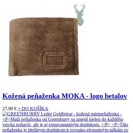
Kožená peňaženka MOKA - logo betalov
27,90 €
+ DO KOŠÍKA