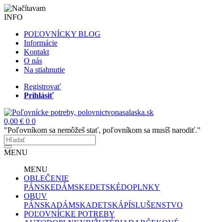
INFO
POĽOVNÍCKY BLOG
Informácie
Kontakt
O nás
Na stiahnutie
Registrovať
Prihlásiť
0,00 €
0
0
"Poľovníkom sa nemôžeš stať, poľovníkom sa musíš narodiť."
MENU
MENU
OBLEČENIE
PÁNSKE
DÁMSKE
DETSKÉ
DOPLNKY
OBUV
PÁNSKA
DÁMSKA
DETSKÁ
PÍSLUŠENSTVO
POĽOVNÍCKE POTREBY