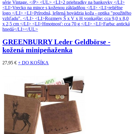
GREENBURRY Leder Geldbörse -
kožená minipeňaženka
27,95 €
+ DO KOŠÍKA