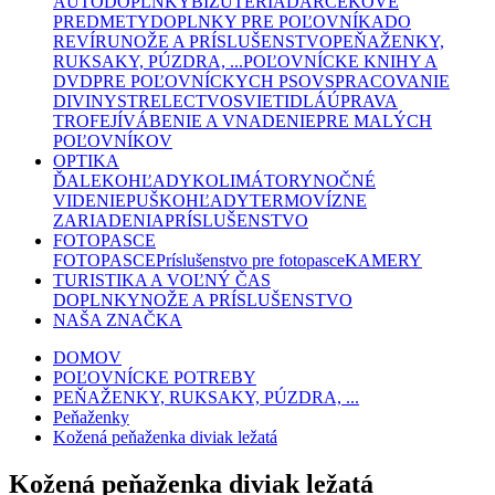
AUTODOPLNKY
BIŽUTÉRIA
DARČEKOVÉ
PREDMETY
DOPLNKY PRE POĽOVNÍKA
DO
REVÍRU
NOŽE A PRÍSLUŠENSTVO
PEŇAŽENKY,
RUKSAKY, PÚZDRA, ...
POĽOVNÍCKE KNIHY A
DVD
PRE POĽOVNÍCKYCH PSOV
SPRACOVANIE
DIVINY
STRELECTVO
SVIETIDLÁ
ÚPRAVA
TROFEJÍ
VÁBENIE A VNADENIE
PRE MALÝCH
POĽOVNÍKOV
OPTIKA
ĎALEKOHĽADY
KOLIMÁTORY
NOČNÉ
VIDENIE
PUŠKOHĽADY
TERMOVÍZNE
ZARIADENIA
PRÍSLUŠENSTVO
FOTOPASCE
FOTOPASCE
Príslušenstvo pre fotopasce
KAMERY
TURISTIKA A VOĽNÝ ČAS
DOPLNKY
NOŽE A PRÍSLUŠENSTVO
NAŠA ZNAČKA
DOMOV
POĽOVNÍCKE POTREBY
PEŇAŽENKY, RUKSAKY, PÚZDRA, ...
Peňaženky
Kožená peňaženka diviak ležatá
Kožená peňaženka diviak ležatá