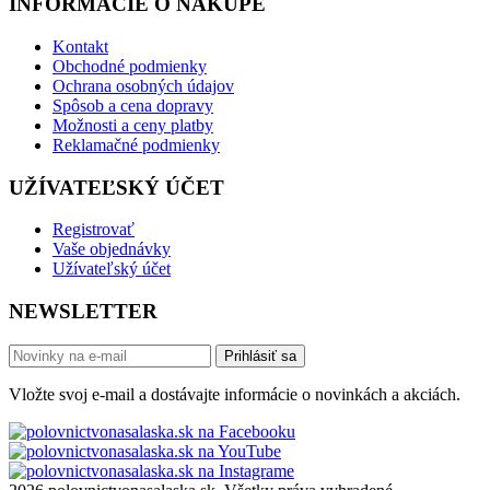
INFORMÁCIE O NÁKUPE
Kontakt
Obchodné podmienky
Ochrana osobných údajov
Spôsob a cena dopravy
Možnosti a ceny platby
Reklamačné podmienky
UŽÍVATEĽSKÝ ÚČET
Registrovať
Vaše objednávky
Užívateľský účet
NEWSLETTER
Prihlásiť sa
Vložte svoj e-mail a dostávajte informácie o novinkách a akciách.