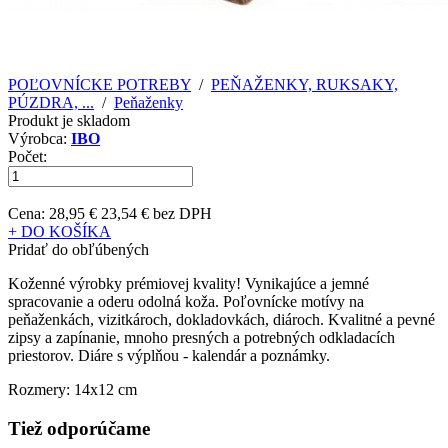
POĽOVNÍCKE POTREBY
/
PEŇAŽENKY, RUKSAKY,
PÚZDRA, ...
/
Peňaženky
Produkt je skladom
Výrobca:
IBO
Počet:
Cena:
28,95 €
23,54 € bez DPH
+ DO KOŠÍKA
Pridať do obľúbených
Koženné výrobky prémiovej kvality! Vynikajúce a jemné
spracovanie a oderu odolná koža. Poľovnícke motívy na
peňaženkách, vizitkároch, dokladovkách, diároch. Kvalitné a pevné
zipsy a zapínanie, mnoho presných a potrebných odkladacích
priestorov. Diáre s výplňou - kalendár a poznámky.
Rozmery: 14x12 cm
Tiež odporúčame