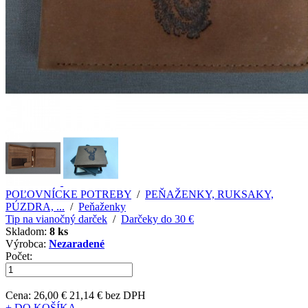
POĽOVNÍCKE POTREBY
/
PEŇAŽENKY, RUKSAKY,
PÚZDRA, ...
/
Peňaženky
Tip na vianočný darček
/
Darčeky do 30 €
Skladom:
8 ks
Výrobca:
Nezaradené
Počet:
Cena:
26,00 €
21,14 € bez DPH
+ DO KOŠÍKA