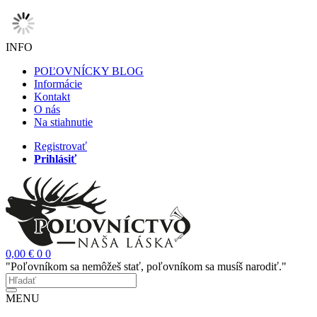
INFO
POĽOVNÍCKY BLOG
Informácie
Kontakt
O nás
Na stiahnutie
Registrovať
Prihlásiť
0,00 €
0
0
"Poľovníkom sa nemôžeš stať, poľovníkom sa musíš narodiť."
MENU