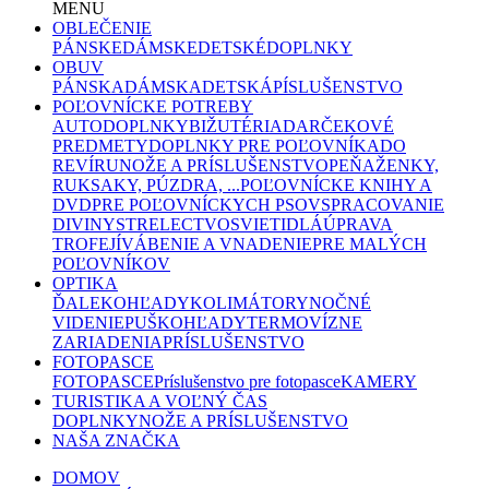
MENU
OBLEČENIE
PÁNSKE
DÁMSKE
DETSKÉ
DOPLNKY
OBUV
PÁNSKA
DÁMSKA
DETSKÁ
PÍSLUŠENSTVO
POĽOVNÍCKE POTREBY
AUTODOPLNKY
BIŽUTÉRIA
DARČEKOVÉ
PREDMETY
DOPLNKY PRE POĽOVNÍKA
DO
REVÍRU
NOŽE A PRÍSLUŠENSTVO
PEŇAŽENKY,
RUKSAKY, PÚZDRA, ...
POĽOVNÍCKE KNIHY A
DVD
PRE POĽOVNÍCKYCH PSOV
SPRACOVANIE
DIVINY
STRELECTVO
SVIETIDLÁ
ÚPRAVA
TROFEJÍ
VÁBENIE A VNADENIE
PRE MALÝCH
POĽOVNÍKOV
OPTIKA
ĎALEKOHĽADY
KOLIMÁTORY
NOČNÉ
VIDENIE
PUŠKOHĽADY
TERMOVÍZNE
ZARIADENIA
PRÍSLUŠENSTVO
FOTOPASCE
FOTOPASCE
Príslušenstvo pre fotopasce
KAMERY
TURISTIKA A VOĽNÝ ČAS
DOPLNKY
NOŽE A PRÍSLUŠENSTVO
NAŠA ZNAČKA
DOMOV