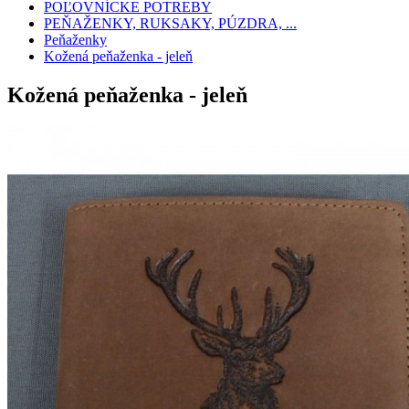
POĽOVNÍCKE POTREBY
PEŇAŽENKY, RUKSAKY, PÚZDRA, ...
Peňaženky
Kožená peňaženka - jeleň
Kožená peňaženka - jeleň