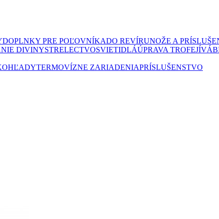
Y
DOPLNKY PRE POĽOVNÍKA
DO REVÍRU
NOŽE A PRÍSLUŠ
NIE DIVINY
STRELECTVO
SVIETIDLÁ
ÚPRAVA TROFEJÍ
VÁB
KOHĽADY
TERMOVÍZNE ZARIADENIA
PRÍSLUŠENSTVO