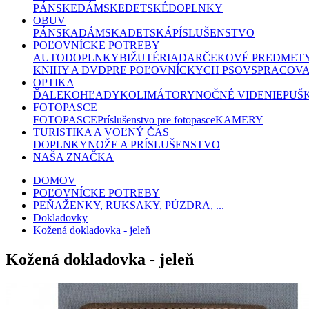
PÁNSKE
DÁMSKE
DETSKÉ
DOPLNKY
OBUV
PÁNSKA
DÁMSKA
DETSKÁ
PÍSLUŠENSTVO
POĽOVNÍCKE POTREBY
AUTODOPLNKY
BIŽUTÉRIA
DARČEKOVÉ PREDMET
KNIHY A DVD
PRE POĽOVNÍCKYCH PSOV
SPRACOVA
OPTIKA
ĎALEKOHĽADY
KOLIMÁTORY
NOČNÉ VIDENIE
PUŠ
FOTOPASCE
FOTOPASCE
Príslušenstvo pre fotopasce
KAMERY
TURISTIKA A VOĽNÝ ČAS
DOPLNKY
NOŽE A PRÍSLUŠENSTVO
NAŠA ZNAČKA
DOMOV
POĽOVNÍCKE POTREBY
PEŇAŽENKY, RUKSAKY, PÚZDRA, ...
Dokladovky
Kožená dokladovka - jeleň
Kožená dokladovka - jeleň