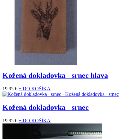
Kožená dokladovka - srnec hlava
19,95 €
+ DO KOŠÍKA
Kožená dokladovka - srnec
19,95 €
+ DO KOŠÍKA