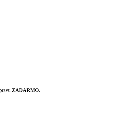
pravu
ZADARMO
.