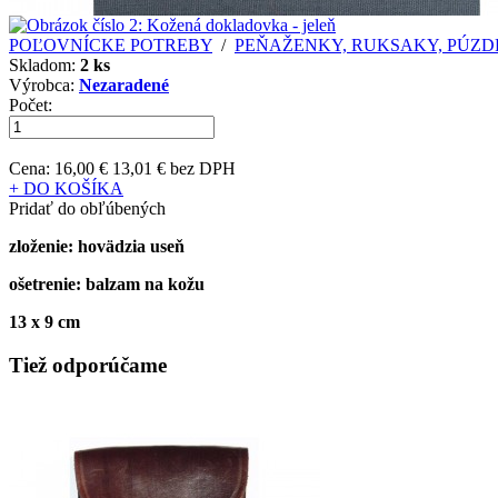
POĽOVNÍCKE POTREBY
/
PEŇAŽENKY, RUKSAKY, PÚZDRA
Skladom:
2 ks
Výrobca:
Nezaradené
Počet:
Cena:
16,00 €
13,01 € bez DPH
+ DO KOŠÍKA
Pridať do obľúbených
zloženie: hovädzia useň
ošetrenie: balzam na kožu
13 x 9 cm
Tiež odporúčame