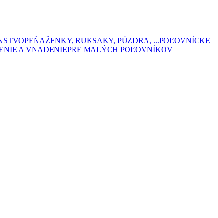
ENSTVO
PEŇAŽENKY, RUKSAKY, PÚZDRA, ...
POĽOVNÍCKE
ENIE A VNADENIE
PRE MALÝCH POĽOVNÍKOV