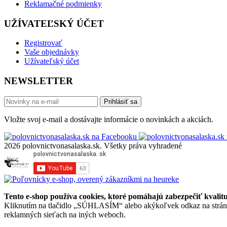
Reklamačné podmienky
UŽÍVATEĽSKÝ ÚČET
Registrovať
Vaše objednávky
Užívateľský účet
NEWSLETTER
Prihlásiť sa
Vložte svoj e-mail a dostávajte informácie o novinkách a akciách.
2026 polovnictvonasalaska.sk. Všetky práva vyhradené
Tento e-shop používa cookies, ktoré pomáhajú zabezpečiť kvalitu 
Kliknutím na tlačidlo „SÚHLASÍM“ alebo akýkoľvek odkaz na stránke 
reklamných sieťach na iných weboch.