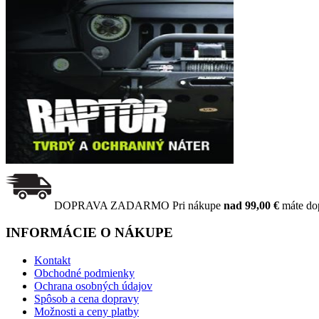
DOPRAVA ZADARMO
Pri nákupe
nad 99,00 €
máte do
INFORMÁCIE O NÁKUPE
Kontakt
Obchodné podmienky
Ochrana osobných údajov
Spôsob a cena dopravy
Možnosti a ceny platby