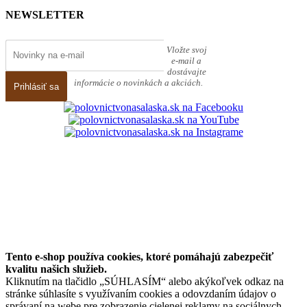
NEWSLETTER
Vložte svoj
e-mail a
dostávajte
informácie o novinkách a akciách.
Prihlásiť sa
2026 polovnictvonasalaska.sk. Všetky práva vyhradené
Tento e-shop používa cookies, ktoré pomáhajú zabezpečiť
kvalitu našich služieb.
Kliknutím na tlačidlo „SÚHLASÍM“ alebo akýkoľvek odkaz na
stránke súhlasíte s využívaním cookies a odovzdaním údajov o
správaní na webe pre zobrazenie cielenej reklamy na sociálnych