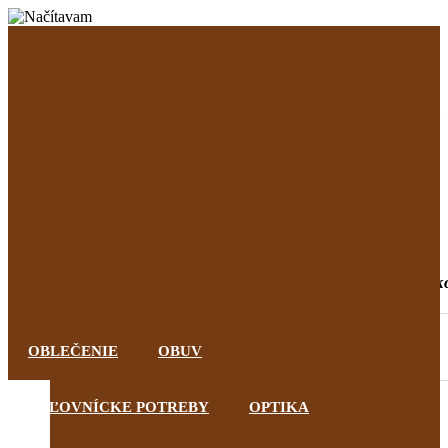
POĽOVNÍCKY BLOG
Informácie
Kontakt
O nás
Na stiahnutie
Registrovať
Prihlásiť
0,00 €
0
0
"Poľovníkom sa nemôžeš stať, poľovník
OBLEČENIE
OBUV
POĽOVNÍCKE POTREBY
OPTIKA