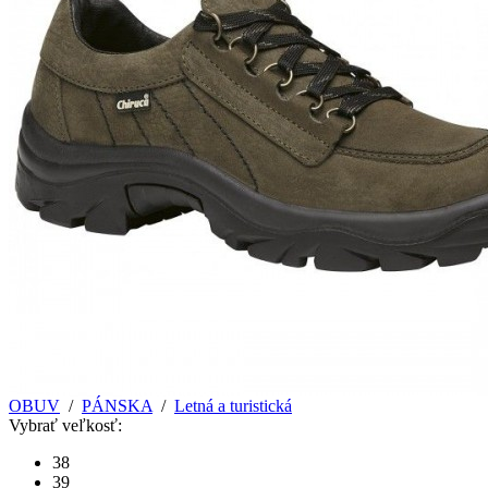
OBUV
/
PÁNSKA
/
Letná a turistická
Vybrať veľkosť:
38
39