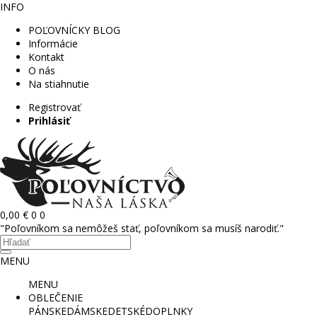
INFO
POĽOVNÍCKY BLOG
Informácie
Kontakt
O nás
Na stiahnutie
Registrovať
Prihlásiť
0,00 €
0
0
"Poľovníkom sa nemôžeš stať, poľovníkom sa musíš narodiť."
MENU
MENU
OBLEČENIE
PÁNSKE
DÁMSKE
DETSKÉ
DOPLNKY