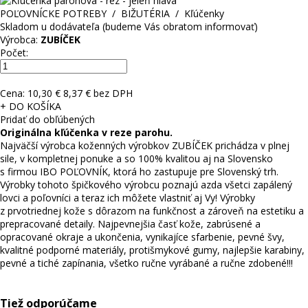
POĽOVNÍCKE POTREBY
/
BIŽUTÉRIA
/
Kľúčenky
Skladom u dodávateľa (budeme Vás obratom informovať)
Výrobca:
ZUBÍČEK
Počet:
Cena:
10,30 €
8,37 € bez DPH
+ DO KOŠÍKA
Pridať do obľúbených
Originálna kľúčenka v reze parohu.
Najväčší výrobca koženných výrobkov ZUBÍČEK prichádza v plnej
sile, v kompletnej ponuke a so 100% kvalitou aj na Slovensko
s firmou IBO POĽOVNÍK, ktorá ho zastupuje pre Slovenský trh.
Výrobky tohoto špičkového výrobcu poznajú azda všetci zapálený
lovci a poľovníci a teraz ich môžete vlastniť aj Vy! Výrobky
z prvotriednej kože s dôrazom na funkčnost a zároveň na estetiku a
prepracované detaily. Najpevnejšia časť kože, zabrúsené a
opracované okraje a ukončenia, vynikajíce sfarbenie, pevné švy,
kvalitné podporné materiály, protišmykové gumy, najlepšie karabiny,
pevné a tiché zapínania, všetko ručne vyrábané a ručne zdobené!!!
Tiež odporúčame