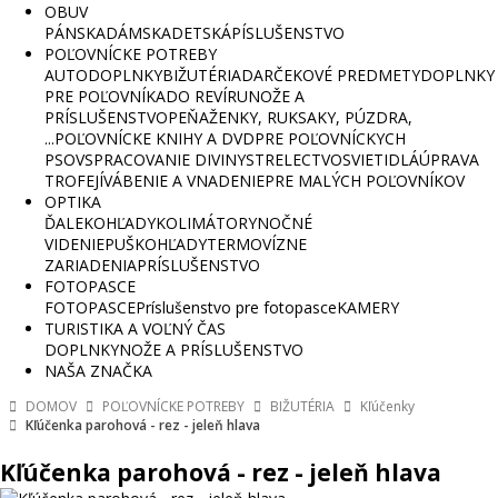
OBUV
PÁNSKA
DÁMSKA
DETSKÁ
PÍSLUŠENSTVO
POĽOVNÍCKE POTREBY
AUTODOPLNKY
BIŽUTÉRIA
DARČEKOVÉ PREDMETY
DOPLNKY
PRE POĽOVNÍKA
DO REVÍRU
NOŽE A
PRÍSLUŠENSTVO
PEŇAŽENKY, RUKSAKY, PÚZDRA,
...
POĽOVNÍCKE KNIHY A DVD
PRE POĽOVNÍCKYCH
PSOV
SPRACOVANIE DIVINY
STRELECTVO
SVIETIDLÁ
ÚPRAVA
TROFEJÍ
VÁBENIE A VNADENIE
PRE MALÝCH POĽOVNÍKOV
OPTIKA
ĎALEKOHĽADY
KOLIMÁTORY
NOČNÉ
VIDENIE
PUŠKOHĽADY
TERMOVÍZNE
ZARIADENIA
PRÍSLUŠENSTVO
FOTOPASCE
FOTOPASCE
Príslušenstvo pre fotopasce
KAMERY
TURISTIKA A VOĽNÝ ČAS
DOPLNKY
NOŽE A PRÍSLUŠENSTVO
NAŠA ZNAČKA
DOMOV
POĽOVNÍCKE POTREBY
BIŽUTÉRIA
Kľúčenky
Kľúčenka parohová - rez - jeleň hlava
Kľúčenka parohová - rez - jeleň hlava