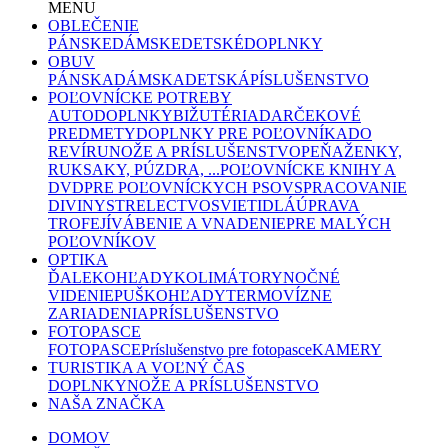
MENU
OBLEČENIE
PÁNSKE
DÁMSKE
DETSKÉ
DOPLNKY
OBUV
PÁNSKA
DÁMSKA
DETSKÁ
PÍSLUŠENSTVO
POĽOVNÍCKE POTREBY
AUTODOPLNKY
BIŽUTÉRIA
DARČEKOVÉ
PREDMETY
DOPLNKY PRE POĽOVNÍKA
DO
REVÍRU
NOŽE A PRÍSLUŠENSTVO
PEŇAŽENKY,
RUKSAKY, PÚZDRA, ...
POĽOVNÍCKE KNIHY A
DVD
PRE POĽOVNÍCKYCH PSOV
SPRACOVANIE
DIVINY
STRELECTVO
SVIETIDLÁ
ÚPRAVA
TROFEJÍ
VÁBENIE A VNADENIE
PRE MALÝCH
POĽOVNÍKOV
OPTIKA
ĎALEKOHĽADY
KOLIMÁTORY
NOČNÉ
VIDENIE
PUŠKOHĽADY
TERMOVÍZNE
ZARIADENIA
PRÍSLUŠENSTVO
FOTOPASCE
FOTOPASCE
Príslušenstvo pre fotopasce
KAMERY
TURISTIKA A VOĽNÝ ČAS
DOPLNKY
NOŽE A PRÍSLUŠENSTVO
NAŠA ZNAČKA
DOMOV