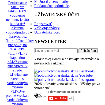
Možnosti a ceny platby
Reklamačné podmienky
UŽÍVATEĽSKÝ ÚČET
Registrovať
Vaše objednávky
Užívateľský účet
NEWSLETTER
Prihlásiť sa
Vložte svoj e-mail a dostávajte informácie o
novinkách a akciách.
2026 polovnictvonasalaska.sk. Všetky práva
vyhradené