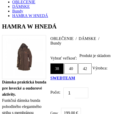
OBLEČENIE
DÁMSKE
Bundy
HAMRA W HNEDÁ
HAMRA W HNEDÁ
OBLEČENIE
/
DÁMSKE
/
Bundy
Produkt je skladom
Vybrať veľkosť:
Výrobca:
38
40
42
SWEDTEAM
Dámska praktická bunda
pre lovecké a oudorové
Počet:
aktivity.
Funkčná dámska bunda
pohodlného elegantného
strihu s membránou
199,00 €
Cena: