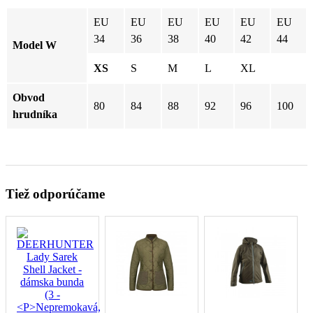
EU
EU
EU
EU
EU
EU
34
36
38
40
42
44
Model W
XS
S
M
L
XL
Obvod
80
84
88
92
96
100
hrudníka
Tiež odporúčame