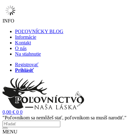
INFO
POĽOVNÍCKY BLOG
Informácie
Kontakt
O nás
Na stiahnutie
Registrovať
Prihlásiť
0,00 €
0
0
"Poľovníkom sa nemôžeš stať, poľovníkom sa musíš narodiť."
MENU