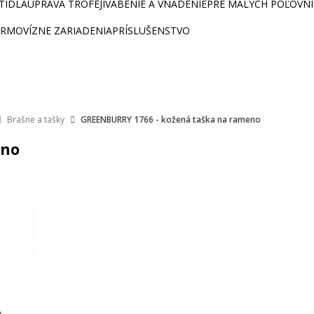
ETIDLÁ
ÚPRAVA TROFEJÍ
VÁBENIE A VNADENIE
PRE MALÝCH POĽOVN
RMOVÍZNE ZARIADENIA
PRÍSLUŠENSTVO
Brašne a tašky
GREENBURRY 1766 - kožená taška na rameno
eno