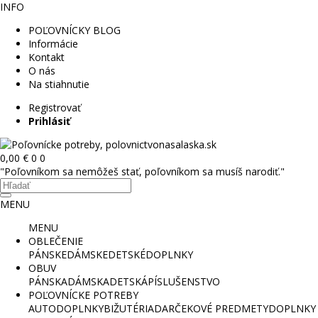
INFO
POĽOVNÍCKY BLOG
Informácie
Kontakt
O nás
Na stiahnutie
Registrovať
Prihlásiť
0,00 €
0
0
"Poľovníkom sa nemôžeš stať, poľovníkom sa musíš narodiť."
MENU
MENU
OBLEČENIE
PÁNSKE
DÁMSKE
DETSKÉ
DOPLNKY
OBUV
PÁNSKA
DÁMSKA
DETSKÁ
PÍSLUŠENSTVO
POĽOVNÍCKE POTREBY
AUTODOPLNKY
BIŽUTÉRIA
DARČEKOVÉ PREDMETY
DOPLNKY 