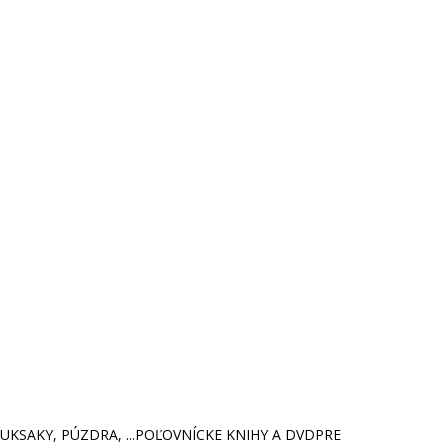
KSAKY, PÚZDRA, ...
POĽOVNÍCKE KNIHY A DVD
PRE