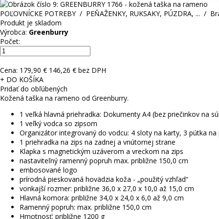
POĽOVNÍCKE POTREBY
/
PEŇAŽENKY, RUKSAKY, PÚZDRA, ...
/
Br
Produkt je skladom
Výrobca:
Greenburry
Počet:
Cena:
179,90 €
146,26 € bez DPH
+ DO KOŠÍKA
Pridať do obľúbených
Kožená taška na rameno od Greenburry.
1 veľká hlavná priehradka: Dokumenty A4 (bez priečinkov na sú
1 veľký vodca so zipsom
Organizátor integrovaný do vodcu: 4 sloty na karty, 3 pútka na
1 priehradka na zips na zadnej a vnútornej strane
Klapka s magnetickým uzáverom a vreckom na zips
nastaviteľný ramenný popruh max. približne 150,0 cm
embosované logo
prírodná pieskovaná hovädzia koža - „použitý vzhľad“
vonkajší rozmer: približne 36,0 x 27,0 x 10,0 až 15,0 cm
Hlavná komora: približne 34,0 x 24,0 x 6,0 až 9,0 cm
Ramenný popruh: max.
približne 150,0 cm
Hmotnosť: približne 1200 g