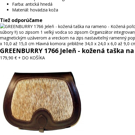
Farba: antická hnedá
Materiál: hovädzia koža
Tiež odporúčame
GREENBURRY 1766 Jeleň - kožená taška n
179,90 €
+ DO KOŠÍKA