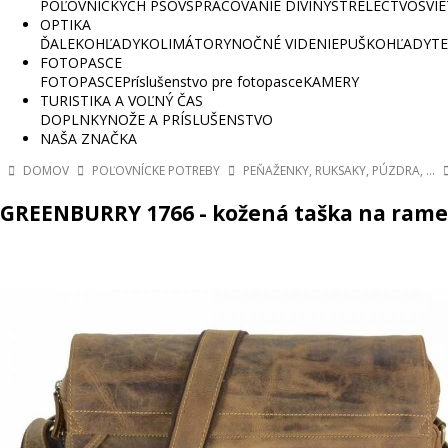
POĽOVNÍCKYCH PSOV
SPRACOVANIE DIVINY
STRELECTVO
SVI
OPTIKA
ĎALEKOHĽADY
KOLIMÁTORY
NOČNÉ VIDENIE
PUŠKOHĽADY
TE
FOTOPASCE
FOTOPASCE
Príslušenstvo pre fotopasce
KAMERY
TURISTIKA A VOĽNÝ ČAS
DOPLNKY
NOŽE A PRÍSLUŠENSTVO
NAŠA ZNAČKA
DOMOV
POĽOVNÍCKE POTREBY
PEŇAŽENKY, RUKSAKY, PÚZDRA, ...
GREENBURRY 1766 - kožená taška na ram