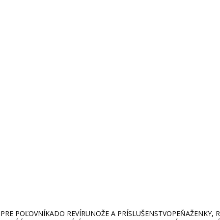
PRE POĽOVNÍKA
DO REVÍRU
NOŽE A PRÍSLUŠENSTVO
PEŇAŽENKY, RU