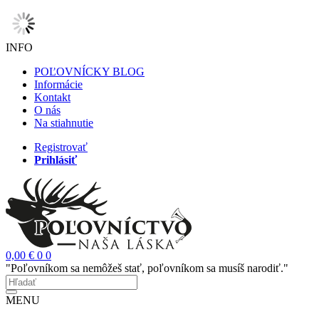
INFO
POĽOVNÍCKY BLOG
Informácie
Kontakt
O nás
Na stiahnutie
Registrovať
Prihlásiť
0,00 €
0
0
"Poľovníkom sa nemôžeš stať, poľovníkom sa musíš narodiť."
MENU