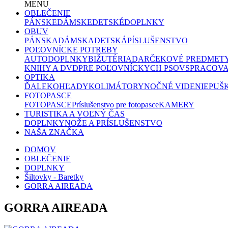
MENU
OBLEČENIE
PÁNSKE
DÁMSKE
DETSKÉ
DOPLNKY
OBUV
PÁNSKA
DÁMSKA
DETSKÁ
PÍSLUŠENSTVO
POĽOVNÍCKE POTREBY
AUTODOPLNKY
BIŽUTÉRIA
DARČEKOVÉ PREDMET
KNIHY A DVD
PRE POĽOVNÍCKYCH PSOV
SPRACOVA
OPTIKA
ĎALEKOHĽADY
KOLIMÁTORY
NOČNÉ VIDENIE
PUŠ
FOTOPASCE
FOTOPASCE
Príslušenstvo pre fotopasce
KAMERY
TURISTIKA A VOĽNÝ ČAS
DOPLNKY
NOŽE A PRÍSLUŠENSTVO
NAŠA ZNAČKA
DOMOV
OBLEČENIE
DOPLNKY
Šiltovky - Baretky
GORRA AIREADA
GORRA AIREADA