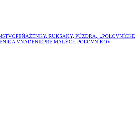
ENSTVO
PEŇAŽENKY, RUKSAKY, PÚZDRA, ...
POĽOVNÍCKE
ENIE A VNADENIE
PRE MALÝCH POĽOVNÍKOV