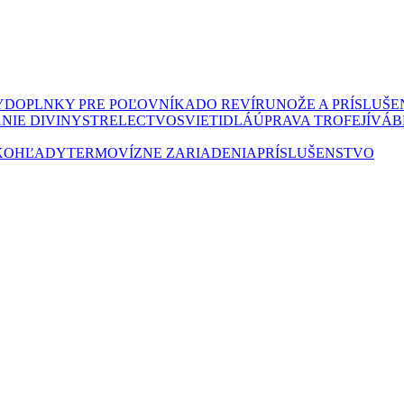
Y
DOPLNKY PRE POĽOVNÍKA
DO REVÍRU
NOŽE A PRÍSLUŠ
NIE DIVINY
STRELECTVO
SVIETIDLÁ
ÚPRAVA TROFEJÍ
VÁB
KOHĽADY
TERMOVÍZNE ZARIADENIA
PRÍSLUŠENSTVO