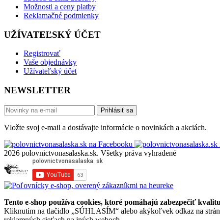
Možnosti a ceny platby
Reklamačné podmienky
UŽÍVATEĽSKÝ ÚČET
Registrovať
Vaše objednávky
Užívateľský účet
NEWSLETTER
Prihlásiť sa
Vložte svoj e-mail a dostávajte informácie o novinkách a akciách.
2026 polovnictvonasalaska.sk. Všetky práva vyhradené
Tento e-shop používa cookies, ktoré pomáhajú zabezpečiť kvalitu 
Kliknutím na tlačidlo „SÚHLASÍM“ alebo akýkoľvek odkaz na stránke 
reklamných sieťach na iných weboch.