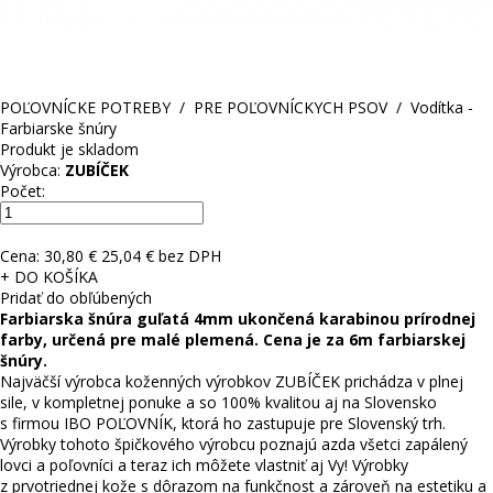
POĽOVNÍCKE POTREBY
/
PRE POĽOVNÍCKYCH PSOV
/
Vodítka -
Farbiarske šnúry
Produkt je skladom
Výrobca:
ZUBÍČEK
Počet:
Cena:
30,80 €
25,04 € bez DPH
+ DO KOŠÍKA
Pridať do obľúbených
Farbiarska šnúra guľatá 4mm ukončená karabinou prírodnej
farby, určená pre malé plemená. Cena je za 6m farbiarskej
šnúry.
Najväčší výrobca koženných výrobkov ZUBÍČEK prichádza v plnej
sile, v kompletnej ponuke a so 100% kvalitou aj na Slovensko
s firmou IBO POĽOVNÍK, ktorá ho zastupuje pre Slovenský trh.
Výrobky tohoto špičkového výrobcu poznajú azda všetci zapálený
lovci a poľovníci a teraz ich môžete vlastniť aj Vy! Výrobky
z prvotriednej kože s dôrazom na funkčnost a zároveň na estetiku a