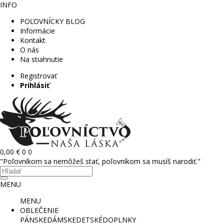
INFO
POĽOVNÍCKY BLOG
Informácie
Kontakt
O nás
Na stiahnutie
Registrovať
Prihlásiť
0,00 €
0
0
"Poľovníkom sa nemôžeš stať, poľovníkom sa musíš narodiť."
MENU
MENU
OBLEČENIE
PÁNSKE
DÁMSKE
DETSKÉ
DOPLNKY