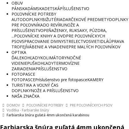
OBUV
PÁNSKA
DÁMSKA
DETSKÁ
PÍSLUŠENSTVO
POĽOVNÍCKE POTREBY
AUTODOPLNKY
BIŽUTÉRIA
DARČEKOVÉ PREDMETY
DOPLNKY
PRE POĽOVNÍKA
DO REVÍRU
NOŽE A
PRÍSLUŠENSTVO
PEŇAŽENKY, RUKSAKY, PÚZDRA,
...
POĽOVNÍCKE KNIHY A DVD
PRE POĽOVNÍCKYCH
PSOV
SPRACOVANIE DIVINY
STRELECTVO
SVIETIDLÁ
ÚPRAVA
TROFEJÍ
VÁBENIE A VNADENIE
PRE MALÝCH POĽOVNÍKOV
OPTIKA
ĎALEKOHĽADY
KOLIMÁTORY
NOČNÉ
VIDENIE
PUŠKOHĽADY
TERMOVÍZNE
ZARIADENIA
PRÍSLUŠENSTVO
FOTOPASCE
FOTOPASCE
Príslušenstvo pre fotopasce
KAMERY
TURISTIKA A VOĽNÝ ČAS
DOPLNKY
NOŽE A PRÍSLUŠENSTVO
NAŠA ZNAČKA
DOMOV
POĽOVNÍCKE POTREBY
PRE POĽOVNÍCKYCH PSOV
Vodítka - Farbiarske šnúry
Farbiarska šnúra guľatá 4mm ukončená karabinou
Farbiarska šnúra guľatá 4mm ukončená