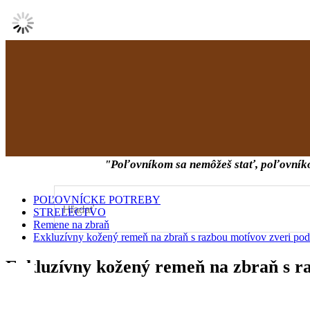
POĽOVNÍCKY BLOG
Informácie
Kontakt
O nás
Na stia
"Poľovníkom sa nemôžeš stať, poľovník
POĽOVNÍCKE POTREBY
STRELECTVO
Remene na zbraň
Exkluzívny kožený remeň na zbraň s razbou motívov zveri po
Exkluzívny kožený remeň na zbraň s r