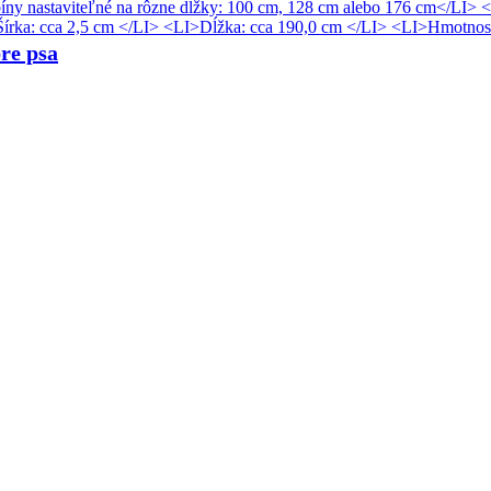
re psa