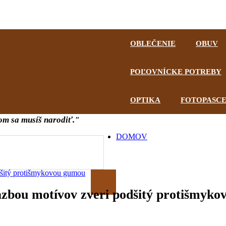
hnutie
OBLEČENIE
OBUV
POĽOVNÍCKE POTREBY
OPTIKA
FOTOPASC
om sa musíš narodiť."
DOMOV
dšitý protišmykovou gumou
azbou motívov zveri podšitý protišmyk