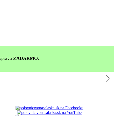
opravu
ZADARMO
.