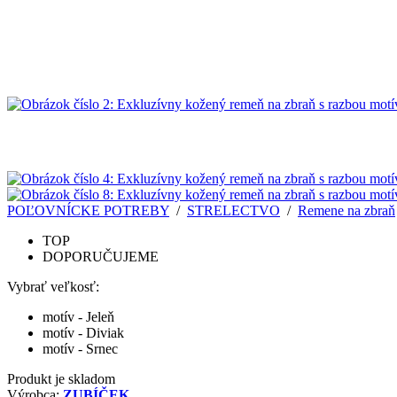
POĽOVNÍCKE POTREBY
/
STRELECTVO
/
Remene na zbraň
TOP
DOPORUČUJEME
Vybrať veľkosť:
motív - Jeleň
motív - Diviak
motív - Srnec
Produkt je skladom
Výrobca:
ZUBÍČEK