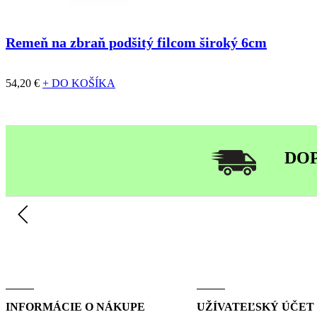
Remeň na zbraň podšitý filcom široký 6cm
54,20 €
+ DO KOŠÍKA
DO
INFORMÁCIE O NÁKUPE
UŽÍVATEĽSKÝ ÚČET