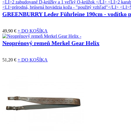
GREENBURRY Leder Führleine 190cm - vodítko p
49,90 €
+ DO KOŠÍKA
Neoprénový remeň Merkel Gear Helix
51,20 €
+ DO KOŠÍKA