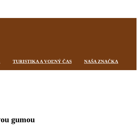
Registrovať
Prihlásiť
0,00 €
0
0
E
TURISTIKA A VOĽNÝ ČAS
NAŠA ZNAČKA
ovou gumou