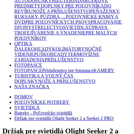
AUTODOPLNKY
BIŽUTÉRIA
DARČEKOVÉ
PREDMETY
DOPLNKY PRE POĽOVNÍKA
DO
REVÍRU
NOŽE A PRÍSLUŠENSTVO
PEŇAŽENKY,
RUKSAKY, PÚZDRA, ...
POĽOVNÍCKE KNIHY A
DVD
PRE POĽOVNÍCKYCH PSOV
SPRACOVANIE
DIVINY
STRELECTVO
SVIETIDLÁ
ÚPRAVA
TROFEJÍ
VÁBENIE A VNADENIE
PRE MALÝCH
POĽOVNÍKOV
OPTIKA
ĎALEKOHĽADY
KOLIMÁTORY
NOČNÉ
VIDENIE
PUŠKOHĽADY
TERMOVÍZNE
ZARIADENIA
PRÍSLUŠENSTVO
FOTOPASCE
FOTOPASCE
Príslušenstvo pre fotopasce
KAMERY
TURISTIKA A VOĽNÝ ČAS
DOPLNKY
NOŽE A PRÍSLUŠENSTVO
NAŠA ZNAČKA
DOMOV
POĽOVNÍCKE POTREBY
SVIETIDLÁ
Baterky - Poľovnícke svietidlá
Držiak pre svietidlá Olight Seeker 2 a Seeker 2 PRO
Držiak pre svietidlá Olight Seeker 2 a