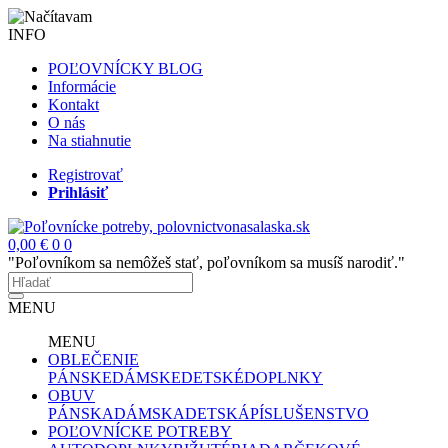
INFO
POĽOVNÍCKY BLOG
Informácie
Kontakt
O nás
Na stiahnutie
Registrovať
Prihlásiť
0,00 €
0
0
"Poľovníkom sa nemôžeš stať, poľovníkom sa musíš narodiť."
MENU
MENU
OBLEČENIE
PÁNSKE
DÁMSKE
DETSKÉ
DOPLNKY
OBUV
PÁNSKA
DÁMSKA
DETSKÁ
PÍSLUŠENSTVO
POĽOVNÍCKE POTREBY