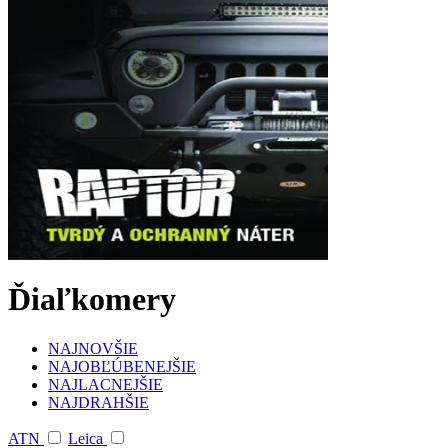
Ďiaľkomery
NAJNOVŠIE
NAJOBĽÚBENEJŠIE
NAJLACNEJŠIE
NAJDRAHŠIE
ATN
Leica