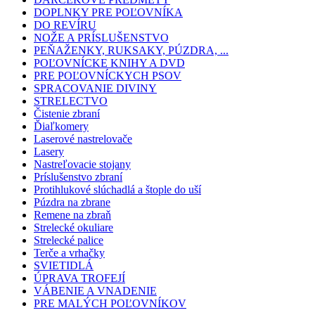
DOPLNKY PRE POĽOVNÍKA
DO REVÍRU
NOŽE A PRÍSLUŠENSTVO
PEŇAŽENKY, RUKSAKY, PÚZDRA, ...
POĽOVNÍCKE KNIHY A DVD
PRE POĽOVNÍCKYCH PSOV
SPRACOVANIE DIVINY
STRELECTVO
Čistenie zbraní
Ďiaľkomery
Laserové nastrelovače
Lasery
Nastreľovacie stojany
Príslušenstvo zbraní
Protihlukové slúchadlá a štople do uší
Púzdra na zbrane
Remene na zbraň
Strelecké okuliare
Strelecké palice
Terče a vrhačky
SVIETIDLÁ
ÚPRAVA TROFEJÍ
VÁBENIE A VNADENIE
PRE MALÝCH POĽOVNÍKOV