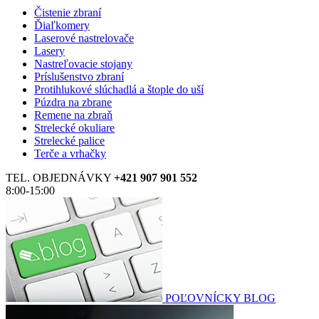
Čistenie zbraní
Ďiaľkomery
Laserové nastrelovače
Lasery
Nastreľovacie stojany
Príslušenstvo zbraní
Protihlukové slúchadlá a štople do uší
Púzdra na zbrane
Remene na zbraň
Strelecké okuliare
Strelecké palice
Terče a vrhačky
TEL. OBJEDNÁVKY
+421 907 901 552
8:00-15:00
POĽOVNÍCKY BLOG