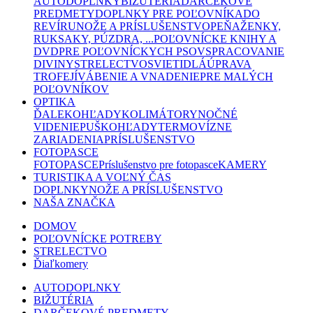
AUTODOPLNKY
BIŽUTÉRIA
DARČEKOVÉ
PREDMETY
DOPLNKY PRE POĽOVNÍKA
DO
REVÍRU
NOŽE A PRÍSLUŠENSTVO
PEŇAŽENKY,
RUKSAKY, PÚZDRA, ...
POĽOVNÍCKE KNIHY A
DVD
PRE POĽOVNÍCKYCH PSOV
SPRACOVANIE
DIVINY
STRELECTVO
SVIETIDLÁ
ÚPRAVA
TROFEJÍ
VÁBENIE A VNADENIE
PRE MALÝCH
POĽOVNÍKOV
OPTIKA
ĎALEKOHĽADY
KOLIMÁTORY
NOČNÉ
VIDENIE
PUŠKOHĽADY
TERMOVÍZNE
ZARIADENIA
PRÍSLUŠENSTVO
FOTOPASCE
FOTOPASCE
Príslušenstvo pre fotopasce
KAMERY
TURISTIKA A VOĽNÝ ČAS
DOPLNKY
NOŽE A PRÍSLUŠENSTVO
NAŠA ZNAČKA
DOMOV
POĽOVNÍCKE POTREBY
STRELECTVO
Ďiaľkomery
AUTODOPLNKY
BIŽUTÉRIA
DARČEKOVÉ PREDMETY