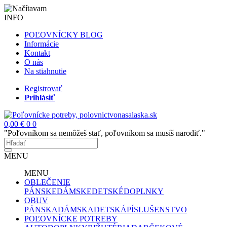
INFO
POĽOVNÍCKY BLOG
Informácie
Kontakt
O nás
Na stiahnutie
Registrovať
Prihlásiť
0,00 €
0
0
"Poľovníkom sa nemôžeš stať, poľovníkom sa musíš narodiť."
MENU
MENU
OBLEČENIE
PÁNSKE
DÁMSKE
DETSKÉ
DOPLNKY
OBUV
PÁNSKA
DÁMSKA
DETSKÁ
PÍSLUŠENSTVO
POĽOVNÍCKE POTREBY