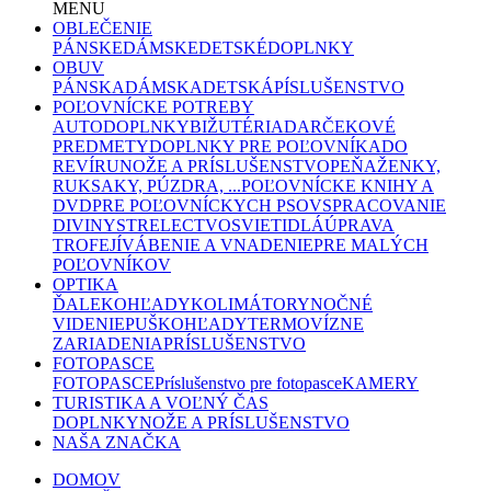
MENU
OBLEČENIE
PÁNSKE
DÁMSKE
DETSKÉ
DOPLNKY
OBUV
PÁNSKA
DÁMSKA
DETSKÁ
PÍSLUŠENSTVO
POĽOVNÍCKE POTREBY
AUTODOPLNKY
BIŽUTÉRIA
DARČEKOVÉ
PREDMETY
DOPLNKY PRE POĽOVNÍKA
DO
REVÍRU
NOŽE A PRÍSLUŠENSTVO
PEŇAŽENKY,
RUKSAKY, PÚZDRA, ...
POĽOVNÍCKE KNIHY A
DVD
PRE POĽOVNÍCKYCH PSOV
SPRACOVANIE
DIVINY
STRELECTVO
SVIETIDLÁ
ÚPRAVA
TROFEJÍ
VÁBENIE A VNADENIE
PRE MALÝCH
POĽOVNÍKOV
OPTIKA
ĎALEKOHĽADY
KOLIMÁTORY
NOČNÉ
VIDENIE
PUŠKOHĽADY
TERMOVÍZNE
ZARIADENIA
PRÍSLUŠENSTVO
FOTOPASCE
FOTOPASCE
Príslušenstvo pre fotopasce
KAMERY
TURISTIKA A VOĽNÝ ČAS
DOPLNKY
NOŽE A PRÍSLUŠENSTVO
NAŠA ZNAČKA
DOMOV