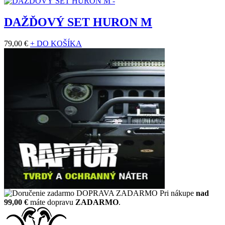
DAŽĎOVÝ SET HURON M
79,00 €
+ DO KOŠÍKA
DOPRAVA ZADARMO
Pri nákupe
nad
99,00 €
máte dopravu
ZADARMO
.