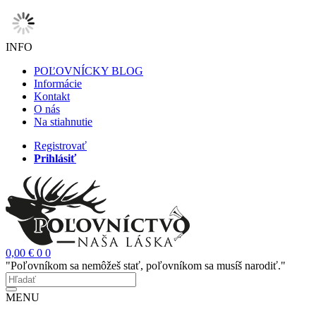
INFO
POĽOVNÍCKY BLOG
Informácie
Kontakt
O nás
Na stiahnutie
Registrovať
Prihlásiť
0,00 €
0
0
"Poľovníkom sa nemôžeš stať, poľovníkom sa musíš narodiť."
MENU