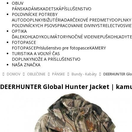
OBUV
PÁNSKA
DÁMSKA
DETSKÁ
PÍSLUŠENSTVO
POĽOVNÍCKE POTREBY
AUTODOPLNKY
BIŽUTÉRIA
DARČEKOVÉ PREDMETY
DOPLNKY 
POĽOVNÍCKYCH PSOV
SPRACOVANIE DIVINY
STRELECTVO
SVI
OPTIKA
ĎALEKOHĽADY
KOLIMÁTORY
NOČNÉ VIDENIE
PUŠKOHĽADY
TE
FOTOPASCE
FOTOPASCE
Príslušenstvo pre fotopasce
KAMERY
TURISTIKA A VOĽNÝ ČAS
DOPLNKY
NOŽE A PRÍSLUŠENSTVO
NAŠA ZNAČKA
DOMOV
OBLEČENIE
PÁNSKE
Bundy - Kabáty
DEERHUNTER Glob
DEERHUNTER Global Hunter Jacket | kam