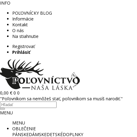
INFO
POĽOVNÍCKY BLOG
Informácie
Kontakt
O nás
Na stiahnutie
Registrovať
Prihlásiť
0,00 €
0
0
"Poľovníkom sa nemôžeš stať, poľovníkom sa musíš narodiť."
MENU
MENU
OBLEČENIE
PÁNSKE
DÁMSKE
DETSKÉ
DOPLNKY