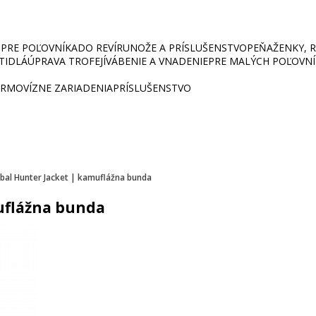
PRE POĽOVNÍKA
DO REVÍRU
NOŽE A PRÍSLUŠENSTVO
PEŇAŽENKY, RU
ETIDLÁ
ÚPRAVA TROFEJÍ
VÁBENIE A VNADENIE
PRE MALÝCH POĽOVN
RMOVÍZNE ZARIADENIA
PRÍSLUŠENSTVO
al Hunter Jacket | kamuflážna bunda
uflážna bunda