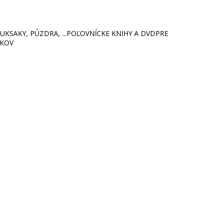
KSAKY, PÚZDRA, ...
POĽOVNÍCKE KNIHY A DVD
PRE
ÍKOV