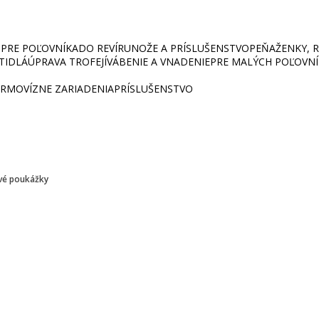
PRE POĽOVNÍKA
DO REVÍRU
NOŽE A PRÍSLUŠENSTVO
PEŇAŽENKY, RU
ETIDLÁ
ÚPRAVA TROFEJÍ
VÁBENIE A VNADENIE
PRE MALÝCH POĽOVN
RMOVÍZNE ZARIADENIA
PRÍSLUŠENSTVO
vé poukážky