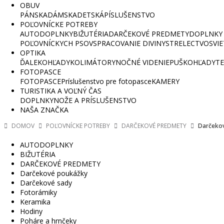
OBUV
PÁNSKA
DÁMSKA
DETSKÁ
PÍSLUŠENSTVO
POĽOVNÍCKE POTREBY
AUTODOPLNKY
BIŽUTÉRIA
DARČEKOVÉ PREDMETY
DOPLNKY 
POĽOVNÍCKYCH PSOV
SPRACOVANIE DIVINY
STRELECTVO
SVI
OPTIKA
ĎALEKOHĽADY
KOLIMÁTORY
NOČNÉ VIDENIE
PUŠKOHĽADY
TE
FOTOPASCE
FOTOPASCE
Príslušenstvo pre fotopasce
KAMERY
TURISTIKA A VOĽNÝ ČAS
DOPLNKY
NOŽE A PRÍSLUŠENSTVO
NAŠA ZNAČKA
DOMOV
POĽOVNÍCKE POTREBY
DARČEKOVÉ PREDMETY
Darčeko
AUTODOPLNKY
BIŽUTÉRIA
DARČEKOVÉ PREDMETY
Darčekové poukážky
Darčekové sady
Fotorámiky
Keramika
Hodiny
Poháre a hrnčeky