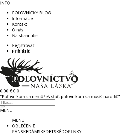
INFO
POĽOVNÍCKY BLOG
Informácie
Kontakt
O nás
Na stiahnutie
Registrovať
Prihlásiť
0,00 €
0
0
"Poľovníkom sa nemôžeš stať, poľovníkom sa musíš narodiť."
MENU
MENU
OBLEČENIE
PÁNSKE
DÁMSKE
DETSKÉ
DOPLNKY