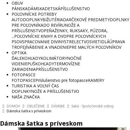
OBUV
PÁNSKA
DÁMSKA
DETSKÁ
PÍSLUŠENSTVO
POĽOVNÍCKE POTREBY
AUTODOPLNKY
BIŽUTÉRIA
DARČEKOVÉ PREDMETY
DOPLNKY
PRE POĽOVNÍKA
DO REVÍRU
NOŽE A
PRÍSLUŠENSTVO
PEŇAŽENKY, RUKSAKY, PÚZDRA,
...
POĽOVNÍCKE KNIHY A DVD
PRE POĽOVNÍCKYCH
PSOV
SPRACOVANIE DIVINY
STRELECTVO
SVIETIDLÁ
ÚPRAVA
TROFEJÍ
VÁBENIE A VNADENIE
PRE MALÝCH POĽOVNÍKOV
OPTIKA
ĎALEKOHĽADY
KOLIMÁTORY
NOČNÉ
VIDENIE
PUŠKOHĽADY
TERMOVÍZNE
ZARIADENIA
PRÍSLUŠENSTVO
FOTOPASCE
FOTOPASCE
Príslušenstvo pre fotopasce
KAMERY
TURISTIKA A VOĽNÝ ČAS
DOPLNKY
NOŽE A PRÍSLUŠENSTVO
NAŠA ZNAČKA
DOMOV
OBLEČENIE
DÁMSKE
Saká - Spoločenské odevy
Dámska šatka s príveskom
Dámska šatka s príveskom