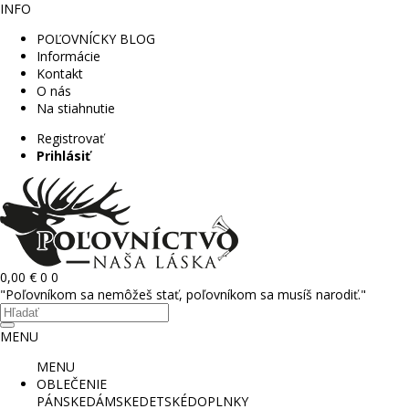
INFO
POĽOVNÍCKY BLOG
Informácie
Kontakt
O nás
Na stiahnutie
Registrovať
Prihlásiť
0,00 €
0
0
"Poľovníkom sa nemôžeš stať, poľovníkom sa musíš narodiť."
MENU
MENU
OBLEČENIE
PÁNSKE
DÁMSKE
DETSKÉ
DOPLNKY