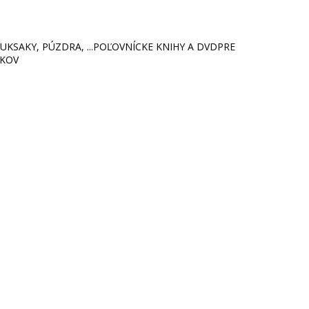
KSAKY, PÚZDRA, ...
POĽOVNÍCKE KNIHY A DVD
PRE
ÍKOV