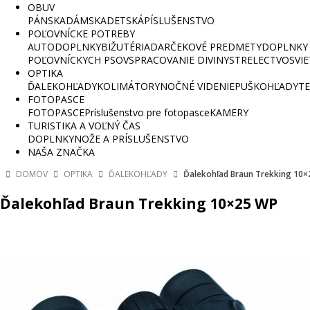
OBUV
PÁNSKA
DÁMSKA
DETSKÁ
PÍSLUŠENSTVO
POĽOVNÍCKE POTREBY
AUTODOPLNKY
BIŽUTÉRIA
DARČEKOVÉ PREDMETY
DOPLNKY 
POĽOVNÍCKYCH PSOV
SPRACOVANIE DIVINY
STRELECTVO
SVI
OPTIKA
ĎALEKOHĽADY
KOLIMÁTORY
NOČNÉ VIDENIE
PUŠKOHĽADY
TE
FOTOPASCE
FOTOPASCE
Príslušenstvo pre fotopasce
KAMERY
TURISTIKA A VOĽNÝ ČAS
DOPLNKY
NOŽE A PRÍSLUŠENSTVO
NAŠA ZNAČKA
DOMOV
OPTIKA
ĎALEKOHĽADY
Ďalekohľad Braun Trekking 10
Ďalekohľad Braun Trekking 10×25 WP