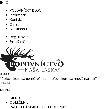
INFO
POĽOVNÍCKY BLOG
Informácie
Kontakt
O nás
Na stiahnutie
Registrovať
Prihlásiť
0,00 €
0
0
"Poľovníkom sa nemôžeš stať, poľovníkom sa musíš narodiť."
MENU
MENU
OBLEČENIE
PÁNSKE
DÁMSKE
DETSKÉ
DOPLNKY