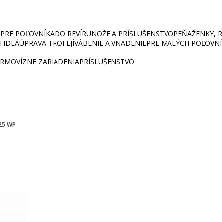
PRE POĽOVNÍKA
DO REVÍRU
NOŽE A PRÍSLUŠENSTVO
PEŇAŽENKY, RU
ETIDLÁ
ÚPRAVA TROFEJÍ
VÁBENIE A VNADENIE
PRE MALÝCH POĽOVN
RMOVÍZNE ZARIADENIA
PRÍSLUŠENSTVO
×25 WP