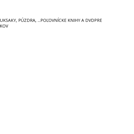
KSAKY, PÚZDRA, ...
POĽOVNÍCKE KNIHY A DVD
PRE
ÍKOV