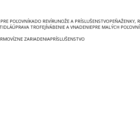
PRE POĽOVNÍKA
DO REVÍRU
NOŽE A PRÍSLUŠENSTVO
PEŇAŽENKY, RU
ETIDLÁ
ÚPRAVA TROFEJÍ
VÁBENIE A VNADENIE
PRE MALÝCH POĽOVN
RMOVÍZNE ZARIADENIA
PRÍSLUŠENSTVO