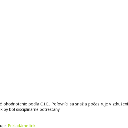
ohodnotenie podľa C.I.C.. Poľovníci sa snažia počas ruje v združení
k by bol disciplinárne potrestaný.
ňuje.
Prikladáme link: