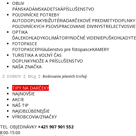
OBUV
PÁNSKA
DÁMSKA
DETSKÁ
PÍSLUŠENSTVO
POĽOVNÍCKE POTREBY
AUTODOPLNKY
BIŽUTÉRIA
DARČEKOVÉ PREDMETY
DOPLNKY 
POĽOVNÍCKYCH PSOV
SPRACOVANIE DIVINY
STRELECTVO
SVI
OPTIKA
ĎALEKOHĽADY
KOLIMÁTORY
NOČNÉ VIDENIE
PUŠKOHĽADY
TE
FOTOPASCE
FOTOPASCE
Príslušenstvo pre fotopasce
KAMERY
TURISTIKA A VOĽNÝ ČAS
DOPLNKY
NOŽE A PRÍSLUŠENSTVO
NAŠA ZNAČKA
DOMOV
Blog
Bodovanie jeleních trofejí
TIPY NA DARČEKY
NAJNOVŠIE
AKCIE
NÁŠ TIP
NAJOBĽÚBENEJŠIE
VÝROBCOVIA/ZNAČKY
TEL. OBJEDNÁVKY
+421 907 901 552
8:00-15:00