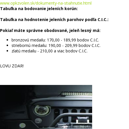
www.opkzvolen.sk/dokumenty-na-stiahnutie.html
Tabuľka na bodovanie jeleních korún:
Tabuľka na hodnotenie jeleních parohov podľa C.I.C.:
Pokiaľ máte správne obodované, jeleň lesný má:
bronzovú medailu: 170,00 - 189,99 bodov C.I.C.
striebornú medailu: 190,00 - 209,99 bodov C.I.C.
zlatú medailu - 210,00 a viac bodov C.I.C.
LOVU ZDAR!