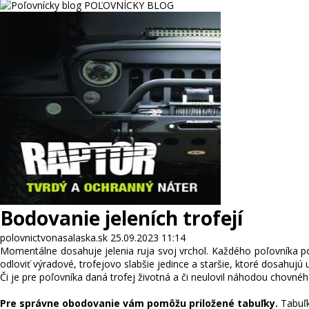
POĽOVNÍCKY BLOG
Bodovanie jeleních trofejí
polovnictvonasalaska.sk
25.09.2023 11:14
Momentálne dosahuje jelenia ruja svoj vrchol. Každého poľovníka po
odloviť výradové, trofejovo slabšie jedince a staršie, ktoré dosahujú 
Či je pre poľovníka daná trofej životná a či neulovil náhodou chovnéh
Pre správne obodovanie vám pomôžu priložené tabuľky.
Tabuľk