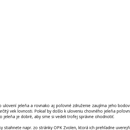
 ulovení jeleňa a rovnako aj poľovné združenie zaujíma jeho bodové 
určitý vek lovnosti. Pokiaľ by došlo k uloveniu chovného jeleňa poľovní
o jeleňa je dobré, aby sme si vedeli trofej správne ohodnotiť.
y stiahnete napr. zo stránky OPK Zvolen, ktorá ich prehľadne uverej