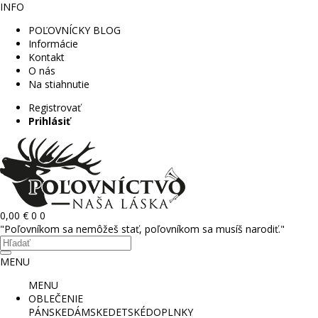
INFO
POĽOVNÍCKY BLOG
Informácie
Kontakt
O nás
Na stiahnutie
Registrovať
Prihlásiť
0,00 €
0
0
"Poľovníkom sa nemôžeš stať, poľovníkom sa musíš narodiť."
MENU
MENU
OBLEČENIE
PÁNSKE
DÁMSKE
DETSKÉ
DOPLNKY