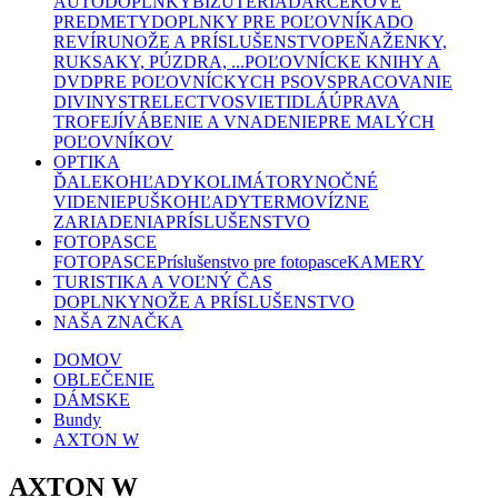
AUTODOPLNKY
BIŽUTÉRIA
DARČEKOVÉ
PREDMETY
DOPLNKY PRE POĽOVNÍKA
DO
REVÍRU
NOŽE A PRÍSLUŠENSTVO
PEŇAŽENKY,
RUKSAKY, PÚZDRA, ...
POĽOVNÍCKE KNIHY A
DVD
PRE POĽOVNÍCKYCH PSOV
SPRACOVANIE
DIVINY
STRELECTVO
SVIETIDLÁ
ÚPRAVA
TROFEJÍ
VÁBENIE A VNADENIE
PRE MALÝCH
POĽOVNÍKOV
OPTIKA
ĎALEKOHĽADY
KOLIMÁTORY
NOČNÉ
VIDENIE
PUŠKOHĽADY
TERMOVÍZNE
ZARIADENIA
PRÍSLUŠENSTVO
FOTOPASCE
FOTOPASCE
Príslušenstvo pre fotopasce
KAMERY
TURISTIKA A VOĽNÝ ČAS
DOPLNKY
NOŽE A PRÍSLUŠENSTVO
NAŠA ZNAČKA
DOMOV
OBLEČENIE
DÁMSKE
Bundy
AXTON W
AXTON W