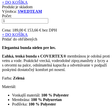
+ DO KOŠÍKA
Produkt je skladom
Výrobca:
SWEDTEAM
Počet:
Cena:
189,00 €
153,66 € bez DPH
+ DO KOŠÍKA
Pridať do obľúbených
Elegantná bunda nielen pre lov.
Ľahká, tenká bunda s COVERTEX®
membránou je odolná proti
vetru a vode. Praktické vrecká, vodeodolné zipsy,manžety z lycry a
s otvormi na palce, odnímatelná kapucňa a odvetrávanie v podpaží
poskytnú dostatočný komfort pri nosení.
Farba:
Zelená
Materiál:
Vonkajší materiál:
100 % Polyester
Membrána:
100 % Polyuretan
Podšívka:
100 % Polyester