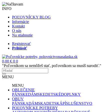
INFO
POĽOVNÍCKY BLOG
Informácie
Kontakt
O nás
Na stiahnutie
Registrovať
Prihlásiť
0,00 €
0
0
"Poľovníkom sa nemôžeš stať, poľovníkom sa musíš narodiť."
MENU
MENU
OBLEČENIE
PÁNSKE
DÁMSKE
DETSKÉ
DOPLNKY
OBUV
PÁNSKA
DÁMSKA
DETSKÁ
PÍSLUŠENSTVO
POĽOVNÍCKE POTREBY