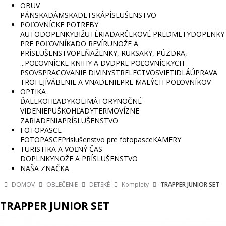
OBUV
PÁNSKA
DÁMSKA
DETSKÁ
PÍSLUŠENSTVO
POĽOVNÍCKE POTREBY
AUTODOPLNKY
BIŽUTÉRIA
DARČEKOVÉ PREDMETY
DOPLNKY
PRE POĽOVNÍKA
DO REVÍRU
NOŽE A
PRÍSLUŠENSTVO
PEŇAŽENKY, RUKSAKY, PÚZDRA,
...
POĽOVNÍCKE KNIHY A DVD
PRE POĽOVNÍCKYCH
PSOV
SPRACOVANIE DIVINY
STRELECTVO
SVIETIDLÁ
ÚPRAVA
TROFEJÍ
VÁBENIE A VNADENIE
PRE MALÝCH POĽOVNÍKOV
OPTIKA
ĎALEKOHĽADY
KOLIMÁTORY
NOČNÉ
VIDENIE
PUŠKOHĽADY
TERMOVÍZNE
ZARIADENIA
PRÍSLUŠENSTVO
FOTOPASCE
FOTOPASCE
Príslušenstvo pre fotopasce
KAMERY
TURISTIKA A VOĽNÝ ČAS
DOPLNKY
NOŽE A PRÍSLUŠENSTVO
NAŠA ZNAČKA
DOMOV
OBLEČENIE
DETSKÉ
Komplety
TRAPPER JUNIOR SET
TRAPPER JUNIOR SET