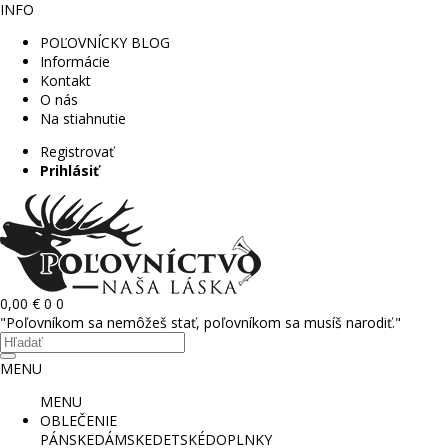
INFO
POĽOVNÍCKY BLOG
Informácie
Kontakt
O nás
Na stiahnutie
Registrovať
Prihlásiť
0,00 €
0
0
"Poľovníkom sa nemôžeš stať, poľovníkom sa musíš narodiť."
MENU
MENU
OBLEČENIE
PÁNSKE
DÁMSKE
DETSKÉ
DOPLNKY